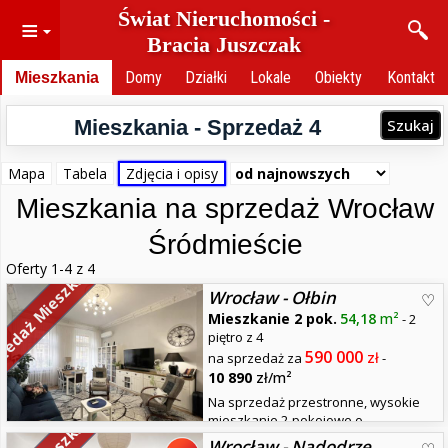
Świat Nieruchomości -
≡
Bracia Juszczak
Mieszkania
Domy
Działki
Lokale
Obiekty
Kontakt
Mieszkania - Sprzedaż
4
Szukaj
Mapa
Tabela
Zdjęcia i opisy
Mieszkania na sprzedaż Wrocław
Śródmieście
Oferty 1-4 z 4
zedaż Mieszkań
Wrocław - Ołbin
Mieszkanie 2 pok.
54,18
m²
- 2
piętro z 4
590 000
zł
na sprzedaż za
-
10 890
zł/m²
Na sprzedaż przestronne, wysokie
mieszkanie 2-pokojowe o
powierzchni 54,18 m², położone w doskonałej lokalizacji – Wrocław,
Wrocław - Nadodrze