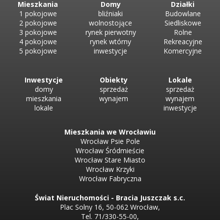
5-piętrowym bloku. Nieruchomość znajduje się w jednej z najlepiej
Mieszkania
Domy
Działki
skomunikowanych części Wrocławia, zaledwie 2000 m od
1 pokojowe
bliźniaki
Budowlane
Wrocławskiego Rynku i 1000 m od Sky Tower. Szczegóły: ...
2 pokojowe
wolnostojące
Siedliskowe
3 pokojowe
rynek pierwotny
Rolne
4 pokojowe
rynek wtórny
Rekreacyjne
5 pokojowe
inwestycje
Komercyjne
Inwestycje
Obiekty
Lokale
domy
sprzedaż
sprzedaż
mieszkania
wynajem
wynajem
lokale
inwestycje
Mieszkania we Wrocławiu
Wrocław Psie Pole
Wrocław Śródmieście
Wrocław Stare Miasto
Wrocław Krzyki
Wrocław Fabryczna
Świat Nieruchomości - Bracia Juszczak s.c.
Plac Solny 16, 50-062 Wrocław,
Tel. 71/330-55-00,