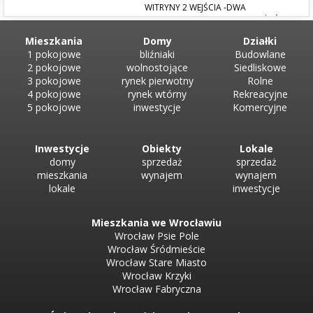
WITRYNY 2 WEJŚCIA -DWA
POMIESZCZENIA MOGĄCE SŁUŻYĆ
JAKO BIURA LUB POMIESZCZENIA MAGAZYNOWE Z JEDNEGO Z NICH
Mieszkania
Domy
Działki
ZEJŚCIE DO POMIESZCZENIA W PIWNICY -TOALETA OPŁATY DO
1 pokojowe
bliźniaki
Budowlane
ZARZĄDCY Z CO 1300ZŁ + REKLAMY 200ZŁ UMOWA NA 3LATA LUB...
2 pokojowe
wolnostojące
Siedliskowe
3 pokojowe
rynek pierwotny
Rolne
4 pokojowe
rynek wtórny
Rekreacyjne
5 pokojowe
inwestycje
Komercyjne
Inwestycje
Obiekty
Lokale
domy
sprzedaż
sprzedaż
mieszkania
wynajem
wynajem
lokale
inwestycje
Mieszkania we Wrocławiu
Wrocław Psie Pole
Wrocław Śródmieście
Wrocław Stare Miasto
Wrocław Krzyki
Wrocław Fabryczna