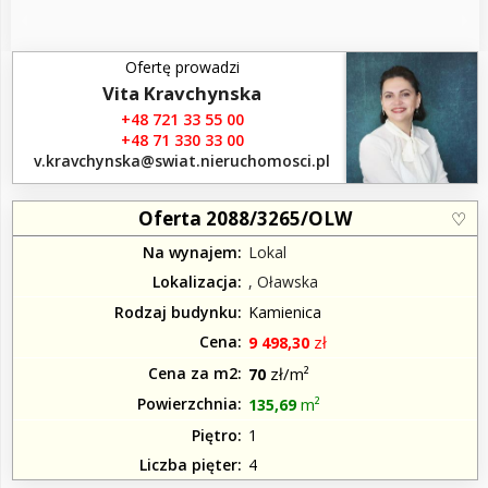
Ofertę prowadzi
Vita Kravchynska
+48 721 33 55 00
+48 71 330 33 00
v.kravchynska​@swiat.nieruchomosci.pl
Oferta 2088/3265/OLW
Na wynajem
Lokal
Lokalizacja
, Oławska
Rodzaj budynku
Kamienica
Cena
zł
9 498,30
Cena za m2
zł/m²
70
Powierzchnia
m²
135,69
Piętro
1
Liczba pięter
4