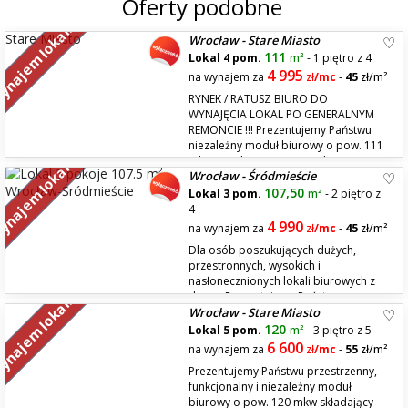
Oferty podobne
najem lokali
Wrocław - Stare Miasto
111
Lokal 4 pom.
m²
- 1 piętro z 4
4 995
na wynajem za
zł
/mc
-
45
zł/m²
RYNEK / RATUSZ BIURO DO
WYNAJĘCIA LOKAL PO GENERALNYM
REMONCIE !!! Prezentujemy Państwu
niezależny moduł biurowy o pow. 111
mkw znajdujący się na I p. kamienicy
najem lokali
Wrocław - Śródmieście
na płycie Wrocławskiego Rynku. Rozkład to 4 pomieszczenia biurowe +
toaleta. Powierzchnie po...
107,50
Lokal 3 pom.
m²
- 2 piętro z
4
4 990
na wynajem za
zł
/mc
-
45
zł/m²
Dla osób poszukujących dużych,
przestronnych, wysokich i
nasłonecznionych lokali biurowych z
duszą. Prezentujemy Państwu
najem lokali
Wrocław - Stare Miasto
przestronny 3 pokojowy lokal o pow. 107,5 mkw znajdujący się na II p. w
jednej z najpiękniejszych Wrocławskich kamienic przy ul. C.K. Norwida w
120
Lokal 5 pom.
m²
- 3 piętro z 5
pobliżu Akademii Wrocławskiej i Pa...
6 600
na wynajem za
zł
/mc
-
55
zł/m²
Prezentujemy Państwu przestrzenny,
funkcjonalny i niezależny moduł
biurowy o pow. 120 mkw składający