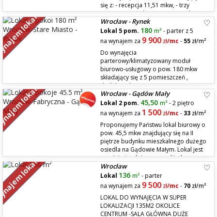
się z: - recepcja 11,51 mkw, - trzy
pomieszczenia biurowe 15,40 mkw +
najem lokali
Wrocław - Rynek
19,72 mkw + 16,90 mkw - sala konferencyjna 17,47 mkw - zaplecze
socjalne 10,18 mkw - 2 toalety 7,62 mkw Lokalizacja to I...
180
Lokal 5 pom.
m²
- parter z 5
9 900
na wynajem za
zł
/mc
-
55
zł/m²
Do wynajęcia
parterowy/klimatyzowany moduł
biurowo-usługowy o pow. 180 mkw
składający się z 5 pomieszczeń ,
dwóch toalet i pomieszczenia
najem lokali
Wrocław - Gądów Mały
socjalnego. Piękne wysokie sufity 5,10 m / 4,20 m Lokalizacja to ścisłe
centrum Wrocławia, okolice Rynku, parter prestiżowej kamienicy z
45,50
Lokal 2 pom.
m²
- 2 piętro
początku XIX w. W odleg...
1 500
na wynajem za
zł
/mc
-
33
zł/m²
Proponujemy Państwu lokal biurowy o
pow. 45,5 mkw znajdujący się na II
piętrze budynku mieszkalnego dużego
osiedla na Gądowie Małym. Lokal jest
w pełni niezależny ma rozkład
najem lokali
Wrocław
typowego mieszkania 2 pokojowego z aneksem kuchennym, posiada
wszystkie media miejskie, składa się z 2 pomieszczeń (większe...
136
Lokal
m²
- parter
9 500
na wynajem za
zł
/mc
-
70
zł/m²
LOKAL DO WYNAJĘCIA W SUPER
LOKALIZACJI 135M2 OKOLICE
CENTRUM -SALA GŁÓWNA DUŻE