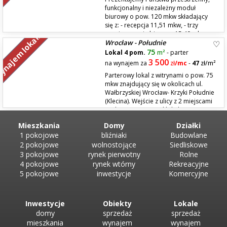
funkcjonalny i niezależny moduł
biurowy o pow. 120 mkw składający
się z: - recepcja 11,51 mkw, - trzy
pomieszczenia biurowe 15,40 mkw +
najem lokali
Wrocław - Południe
19,72 mkw + 16,90 mkw - sala konferencyjna 17,47 mkw - zaplecze
socjalne 10,18 mkw - 2 toalety 7,62 mkw Lokalizacja to I...
75
Lokal 4 pom.
m²
- parter
3 500
na wynajem za
zł
/mc
-
47
zł/m²
Parterowy lokal z witrynami o pow. 75
mkw znajdujący się w okolicach ul.
Wałbrzyskiej Wrocław- Krzyki Południe
(Klecina). Wejście z ulicy z 2 miejscami
parkingowymi przed lokalem oraz
rozkład pomieszczeń pozwala na dowolną nieuciążliwą działalność
Mieszkania
Domy
Działki
handlowo-usługową. Przez ostatnie 2 dekady w lokalu...
1 pokojowe
bliźniaki
Budowlane
2 pokojowe
wolnostojące
Siedliskowe
3 pokojowe
rynek pierwotny
Rolne
4 pokojowe
rynek wtórny
Rekreacyjne
5 pokojowe
inwestycje
Komercyjne
Inwestycje
Obiekty
Lokale
domy
sprzedaż
sprzedaż
mieszkania
wynajem
wynajem