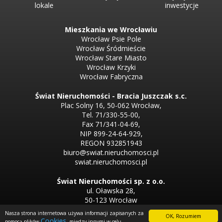
lokale
inwestycje
Mieszkania we Wrocławiu
Wrocław Psie Pole
Wrocław Śródmieście
Wrocław Stare Miasto
Wrocław Krzyki
Wrocław Fabryczna
Świat Nieruchomości - Bracia Juszczak s.c.
Plac Solny 16, 50-062 Wrocław,
Tel. 71/330-55-00,
Fax 71/341-04-69,
NIP 899-24-64-929,
REGON 932851943
biuro@swiat.nieruchomosci.pl
swiat.nieruchomosci.pl
Świat Nieruchomości sp. z o.o.
ul. Oławska 28,
50-123 Wrocław
Tel. 71/330-50-50,
Nasza strona internetowa używa informacji zapisanych za
OK, Rozumiem
Tel. 71/330-33-00
Cookies
pomocą plików
, między innymi w celu