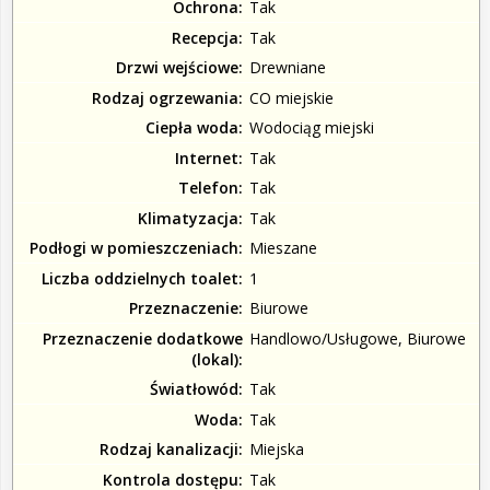
Ochrona
Tak
Recepcja
Tak
Drzwi wejściowe
Drewniane
Rodzaj ogrzewania
CO miejskie
Ciepła woda
Wodociąg miejski
Internet
Tak
Telefon
Tak
Klimatyzacja
Tak
Podłogi w pomieszczeniach
Mieszane
Liczba oddzielnych toalet
1
Przeznaczenie
Biurowe
Przeznaczenie dodatkowe
Handlowo/Usługowe, Biurowe
(lokal)
Światłowód
Tak
Woda
Tak
Rodzaj kanalizacji
Miejska
Kontrola dostępu
Tak