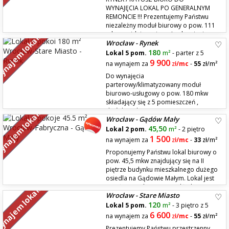
WYNAJĘCIA LOKAL PO GENERALNYM
REMONCIE !!! Prezentujemy Państwu
niezależny moduł biurowy o pow. 111
mkw znajdujący się na I p. kamienicy
najem lokali
Wrocław - Rynek
na płycie Wrocławskiego Rynku. Rozkład to 4 pomieszczenia biurowe +
toaleta. Powierzchnie po...
180
Lokal 5 pom.
m²
- parter z 5
9 900
na wynajem za
zł
/mc
-
55
zł/m²
Do wynajęcia
parterowy/klimatyzowany moduł
biurowo-usługowy o pow. 180 mkw
składający się z 5 pomieszczeń ,
dwóch toalet i pomieszczenia
najem lokali
Wrocław - Gądów Mały
socjalnego. Piękne wysokie sufity 5,10 m / 4,20 m Lokalizacja to ścisłe
centrum Wrocławia, okolice Rynku, parter prestiżowej kamienicy z
45,50
Lokal 2 pom.
m²
- 2 piętro
początku XIX w. W odleg...
1 500
na wynajem za
zł
/mc
-
33
zł/m²
Proponujemy Państwu lokal biurowy o
pow. 45,5 mkw znajdujący się na II
piętrze budynku mieszkalnego dużego
osiedla na Gądowie Małym. Lokal jest
w pełni niezależny ma rozkład
najem lokali
Wrocław - Stare Miasto
typowego mieszkania 2 pokojowego z aneksem kuchennym, posiada
wszystkie media miejskie, składa się z 2 pomieszczeń (większe...
120
Lokal 5 pom.
m²
- 3 piętro z 5
6 600
na wynajem za
zł
/mc
-
55
zł/m²
Prezentujemy Państwu przestrzenny,