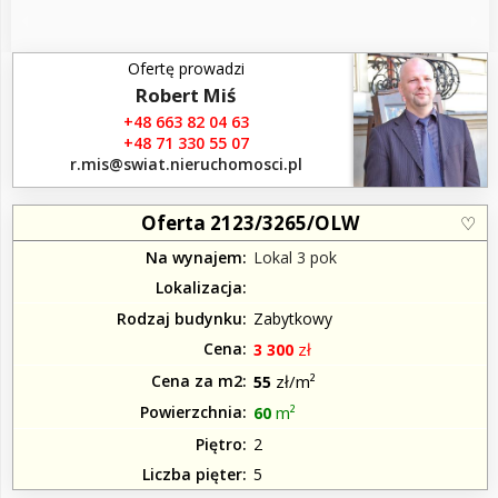
Ofertę prowadzi
Robert Miś
+48 663 82 04 63
+48 71 330 55 07
r.mis​@swiat.nieruchomosci.pl
Oferta 2123/3265/OLW
Na wynajem
Lokal 3 pok
Lokalizacja
Rodzaj budynku
Zabytkowy
Cena
zł
3 300
Cena za m2
zł/m²
55
Powierzchnia
m²
60
Piętro
2
Liczba pięter
5