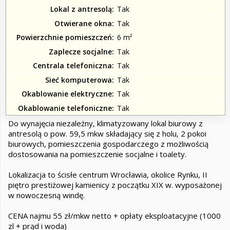
Lokal z antresolą
Tak
Otwierane okna
Tak
Powierzchnie pomieszczeń
6 m²
Zaplecze socjalne
Tak
Centrala telefoniczna
Tak
Sieć komputerowa
Tak
Okablowanie elektryczne
Tak
Okablowanie telefoniczne
Tak
Do wynajęcia niezależny, klimatyzowany lokal biurowy z
antresolą o pow. 59,5 mkw składający się z holu, 2 pokoi
biurowych, pomieszczenia gospodarczego z możliwością
dostosowania na pomieszczenie socjalne i toalety.
Lokalizacja to ścisłe centrum Wrocławia, okolice Rynku, II
piętro prestiżowej kamienicy z początku XIX w. wyposażonej
w nowoczesną windę.
CENA najmu 55 zł/mkw netto + opłaty eksploatacyjne (1000
zl + prąd i woda)