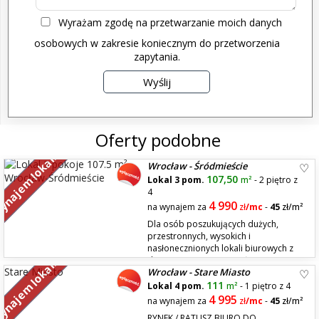
Wyrażam zgodę na przetwarzanie moich danych
osobowych w zakresie koniecznym do przetworzenia
zapytania.
Oferty podobne
najem lokali
Wrocław - Śródmieście
107,50
Lokal 3 pom.
m²
- 2 piętro z
4
4 990
na wynajem za
zł
/mc
-
45
zł/m²
Dla osób poszukujących dużych,
przestronnych, wysokich i
nasłonecznionych lokali biurowych z
duszą. Prezentujemy Państwu
najem lokali
Wrocław - Stare Miasto
przestronny 3 pokojowy lokal o pow. 107,5 mkw znajdujący się na II p. w
jednej z najpiękniejszych Wrocławskich kamienic przy ul. C.K. Norwida w
111
Lokal 4 pom.
m²
- 1 piętro z 4
pobliżu Akademii Wrocławskiej i Pa...
4 995
na wynajem za
zł
/mc
-
45
zł/m²
RYNEK / RATUSZ BIURO DO