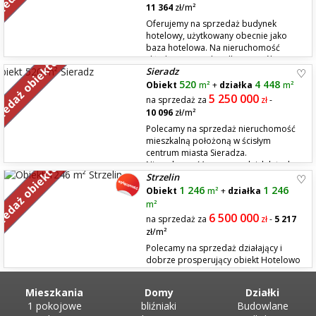
11 364
zł/m²
Oferujemy na sprzedaż budynek
hotelowy, użytkowany obecnie jako
baza hotelowa. Na nieruchomość
zedaż obiektów
składa się 10 pokoi dla 2-4 osób z
Sieradz
łazienkami i toaletami. Budynek znajduje się nieopodal centrum miasta,
jest ogrodzony a przed budynkiem znajduje się prywatny parking.
520
4 448
Obiekt
m²
+
działka
m²
Istnieje możliwość całodzienneg...
5 250 000
na sprzedaż za
zł
-
10 096
zł/m²
Polecamy na sprzedaż nieruchomość
mieszkalną położoną w ścisłym
centrum miasta Sieradza.
zedaż obiektów
Nieruchomość w poprzednich latach
Strzelin
pełniła funkcję usługowo - restauracyjną, na którą posiada pełną
dokumentację techniczną zmiany przeznaczenia użytkowania. Idealnie
1 246
1 246
Obiekt
m²
+
działka
spełni funkcję pierwotną - domu mieszkal...
m²
6 500 000
na sprzedaż za
zł
-
5 217
zł/m²
Polecamy na sprzedaż działający i
dobrze prosperujący obiekt Hotelowo
- Gastronomiczny położony w
Strzelinie. Baza hotelowa to pokoje dla 2-4 osób z łazienkami i
Mieszkania
Domy
Działki
toaletami, wyposażone w telewizory LCD oraz z dostępem do internetu.
1 pokojowe
bliźniaki
Budowlane
Komfortowe apartamenty, zapewniają pełną prywatność i wygodę.