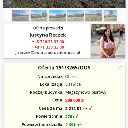
1
16
/
Ofertę prowadzi
Justyna Reczek
+48 726 33 33 00
+48 71 330 33 00
j.reczek​@swiat.nieruchomosci.pl
Oferta 191/3265/OOS
Na sprzedaż
Obiekt
Lokalizacja
Lizawice
Rodzaj budynku
Magazynowo-biurowy
Cena
zł
598 000
Cena za m2
zł/m²
2 214,81
Powierzchnia
m²
270
Powierzchnia działki
m²
2 691