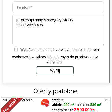
Wyrażam zgodę na przetwarzanie moich danych
osobowych w zakresie koniecznym do przetworzenia
zapytania.
Oferty podobne
zedaż obiektów
Strzelin
220
536
Obiekt
m²
+
działka
m²
2 500 000
na sprzedaż za
zł
-