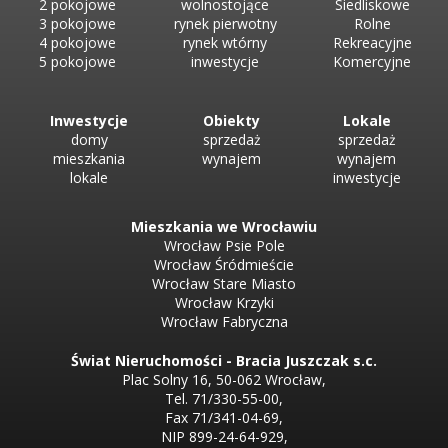
2 pokojowe
wolnostojące
Siedliskowe
Bud...
3 pokojowe
rynek pierwotny
Rolne
4 pokojowe
rynek wtórny
Rekreacyjne
5 pokojowe
inwestycje
Komercyjne
Inwestycje
Obiekty
Lokale
domy
sprzedaż
sprzedaż
mieszkania
wynajem
wynajem
lokale
inwestycje
Mieszkania we Wrocławiu
Wrocław Psie Pole
Wrocław Śródmieście
Wrocław Stare Miasto
Wrocław Krzyki
Wrocław Fabryczna
Świat Nieruchomości - Bracia Juszczak s.c.
Plac Solny 16, 50-062 Wrocław,
Tel. 71/330-55-00,
Fax 71/341-04-69,
NIP 899-24-64-929,