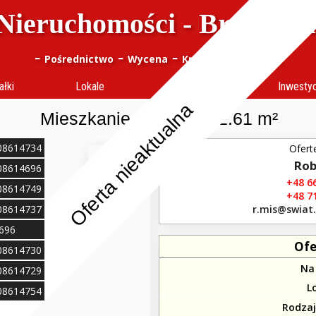
Nieruchomości - Bracia J
-
-
-
-
Pośrednictwo
Wycena
Kredyty
notes (
0
)
ałki
Lokale
Obiekty
Inwesty
Oferta nieaktualna
Mieszkanie 2 pokoje 52.61 m²
108614734
Ofert
Rob
108614696
+48 66
108614749
+48 71
108614737
r.mis​@swiat
4696
Ofe
108614730
Na
108614729
L
108614754
Rodza