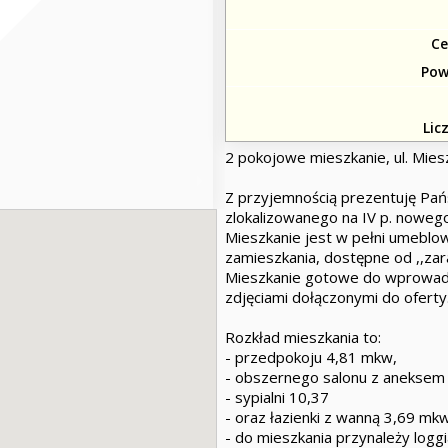
Ce
Pow
Lic
2 pokojowe mieszkanie, ul. Mie
Z przyjemnością prezentuję Pa
zlokalizowanego na IV p. nowego
Mieszkanie jest w pełni umebl
zamieszkania, dostępne od ,,zar
Mieszkanie gotowe do wprowadz
zdjęciami dołączonymi do oferty
Rozkład mieszkania to:
- przedpokoju 4,81 mkw,
- obszernego salonu z anekse
- sypialni 10,37
- oraz łazienki z wanną 3,69 mk
- do mieszkania przynależy logg