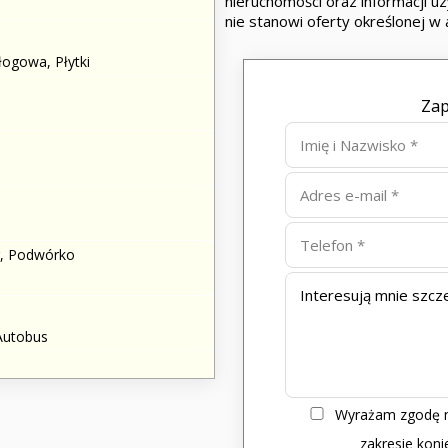
nieruchomości oraz informacji uz
nie stanowi oferty określonej w 
ogowa, Płytki
Zap
r, Podwórko
Autobus
Wyrażam zgodę n
zakresie kon