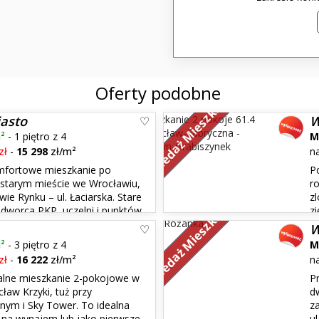
Oferty podobne
Sprzedaż Mieszkań
iasto
W
²
- 1 piętro z 4
M
zł
-
15 298
zł/m²
n
mfortowe mieszkanie po
P
starym mieście we Wrocławiu,
r
ie Rynku – ul. Łaciarska. Stare
z
Sprzedaż Mieszkań
 dworca PKP, uczelni i punktów
zi
oggia) | piwnica 4 m² Rozkład
Inżynierska). Lokal znajduje si
W
budynku z 1960 roku, który ...
²
- 3 piętro z 4
M
zł
-
16 222
zł/m²
n
lne mieszkanie 2-pokojowe w
P
cław Krzyki, tuż przy
d
nym i Sky Tower. To idealna
z
 na wynajem lub jako pierwsze
ul