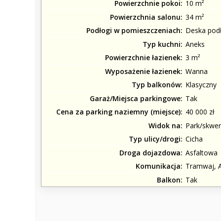
Powierzchnie pokoi
10 m²
Powierzchnia salonu
34 m²
Podłogi w pomieszczeniach
Deska podł
Typ kuchni
Aneks
Powierzchnie łazienek
3 m²
Wyposażenie łazienek
Wanna
Typ balkonów
Klasyczny
Garaż/Miejsca parkingowe
Tak
Cena za parking naziemny (miejsce)
40 000 zł
Widok na
Park/skwe
Typ ulicy/drogi
Cicha
Droga dojazdowa
Asfaltowa
Komunikacja
Tramwaj, 
Balkon
Tak