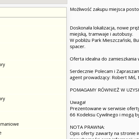
Możliwość zakupu miejsca posto
Doskonała lokalizacja, nowe pręż
miejską, tramwaje i autobusy.
W pobliżu Park Mieszczański, B
spacer.
Oferta idealna do zamieszkania 
bry
Serdecznie Polecam i Zapraszam
agent prowadzący: Robert Miś, 
POMAGAMY RÓWNIEŻ W UZYS
bry
Uwaga!
Prezentowane w serwisie oferty
66 Kodeksu Cywilnego i mogą by
amaniowe
NOTA PRAWNA:
e
Opis oferty zawarty na stronie 