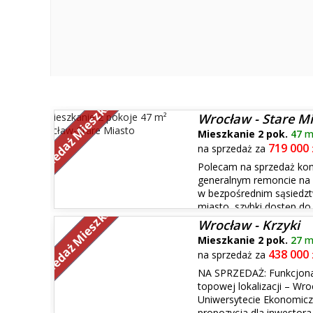
Sprzedaż Mieszkań
Wrocław - Stare M
Mieszkanie 2 pok.
47
m
719 000
na sprzedaż za
Polecam na sprzedaż ko
generalnym remoncie na 
w bezpośrednim sąsiedztw
Sprzedaż Mieszkań
miasto, szybki dostęp do
usługowych. Powierzchnia: 46 m² | 1 piętro | balkon (l
Wrocław - Krzyki
mieszkan...
Mieszkanie 2 pok.
27
m
438 000
na sprzedaż za
NA SPRZEDAŻ: Funkcjona
topowej lokalizacji – Wro
Uniwersytecie Ekonomicz
propozycja dla inwestora