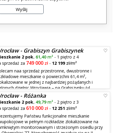
rocław - Grabiszyn Grabiszynek
ieszkanie 2 pok.
61,40
m²
- 1 piętro z 4
749 000
a sprzedaż za
zł
-
12 199
zł/m²
olecam naa sprzedaż przestronne, dwustronne i
ozkładowe mieszkanie o powierzchni 61,4 m²,
lokalizowane w jednej z najbardziej pożądanych i
elonych dzielnic Wrocławia – na Grabiszynku (ul.
ę na idealnym 1. piętrze w zadbanym, 4-piętrowym
rocław - Różanka
ieszkanie 2 pok.
49,79
m²
- 2 piętro z 3
610 000
a sprzedaż za
zł
-
12 251
zł/m²
rezentujemy Państwu funkcjonalne mieszkanie
wupokojowe w pełnym rozkładzie zlokalizowane na
amkniętym monitorowanym i strzeżonym osiedlu przy
. Obornickiej 77. Nieruchomość znajduje się na II