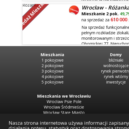
Sprzedaż Mieszkań
mieszkanie na start. LOKALIZACJA: ul. Komandorska (
Wrocław - Różank
Śląskich) 1 m...
Mieszkanie 2 pok.
49,7
610 000
na sprzedaż za
Na sprzedaż funkcjonal
pełnym rozkładzie zloka
monitorowanym i strzeżon
Obornickiej 77. Nieruchom
niskiego budynku i składa się z salonu z wyjściem na prz
oddzielnej kuchni z ...
Mieszkania
Domy
1 pokojowe
bliźniaki
2 pokojowe
wolnostojące
3 pokojowe
rynek pierwotn
4 pokojowe
rynek wtórny
5 pokojowe
inwestycje
Mieszkania we Wrocławiu
Wrocław Psie Pole
Wrocław Śródmieście
Wrocław Stare Miasto
Wrocław Krzyki
Nasza strona internetowa używa informacji zapisan
Wrocław Fabryczna
działania notesu, statystyk oraz dostosowania stron