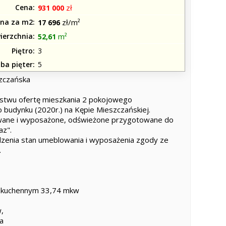
Cena
zł
931 000
na za m2
zł/m²
17 696
ierzchnia
m²
52,61
Piętro
3
zba pięter
5
szczańska
ństwu ofertę mieszkania 2 pokojowego
 budynku (2020r.) na Kępie Mieszczańskiej.
owane i wyposażone, odświeżone przygotowane do
az".
enia stan umeblowania i wyposażenia zgody ze
.
m kuchennym 33,74 mkw
w,
ia