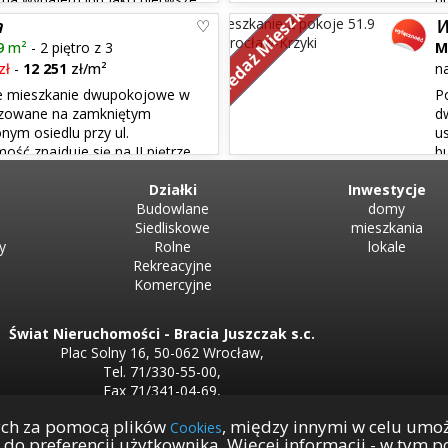
Sprzedaż Mieszkań
Wrocław, Krzyki / Powstańców
piętrze niskiego budynku i skład
a
W
sypialni, oddzielnej ...
9
m²
- 2 piętro z 3
M
zł
-
12 251
zł/m²
n
ne mieszkanie dwupokojowe w
P
lizowane na zamkniętym
d
ym osiedlu przy ul.
u
ość znajduje się na II piętrze
b
estronny balkon, sypialni,
rozkładowe, z aneksem kuchenn
Działki
dobry. W sąsiedztwie budynki mie
Inwestycje
Budowlane
domy
Siedliskowe
mieszkania
y
Rolne
lokale
Rekreacyjne
Komercyjne
Świat Nieruchomości - Bracia Juszczak s.c.
Plac Solny 16, 50-062 Wrocław,
Tel. 71/330-55-00,
Fax 71/341-04-69,
NIP 899-24-64-929,
ych za pomocą plików
, między innymi w celu umo
Cookies
REGON 932851943
y do preferencji użytkownika. Więcej informacji - w tym
biuro@swiat.nieruchomosci.pl