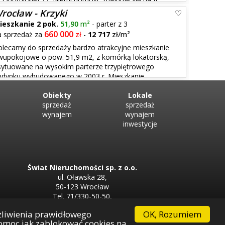
a się z salonu z wyjściem na przestronny balkon,
rocław - Krzyki
ieszkanie 2 pok.
51,90
m²
- parter z 3
660 000
a sprzedaż za
zł
-
12 717
zł/m²
olecamy do sprzedaży bardzo atrakcyjne mieszkanie
wupokojowe o pow. 51,9 m2, z komórką lokatorską,
sytuowane na wysokim parterze trzypiętrowego
udynku wybudowanego w 2003 r. Mieszkanie
ym z oknem. łazienka z oknem. Stan mieszkania
s...
Obiekty
Lokale
sprzedaż
sprzedaż
wynajem
wynajem
inwestycje
Świat Nieruchomości sp. z o.o.
ul. Oławska 28,
50-123 Wrocław
Tel. 71/330-50-50,
Tel. 71/330-33-00
OK, Rozumiem
żliwienia prawidłowego
 pomoc jak zablokować cookies na
Firma partnerska