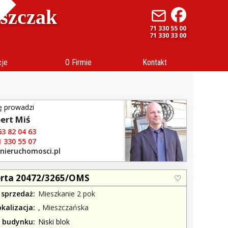
uszczak
71 330 55 00
71 330 33 00
cje
O Firmie
Kontakt
ę prowadzi
ert Miś
3 82 04 63
 330 55 07
.nieruchomosci.pl
rta 20472/3265/OMS
 sprzedaż
Mieszkanie 2 pok
okalizacja
, Mieszczańska
j budynku
Niski blok