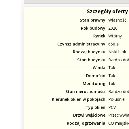
Szczegóły oferty
Stan prawny
Własność
Rok budowy
2020
Rynek
Wtórny
Czynsz administracyjny
650 zł
Rodzaj budynku
Niski blok
Stan budynku
Bardzo do
Winda
Tak
Domofon
Tak
Monitoring
Tak
Stan nieruchomości
Bardzo do
Kierunek okien w pokojach
Południe
Typ okien
PCV
Drzwi wejściowe
Przeciwwł
Rodzaj ogrzewania
CO miejski