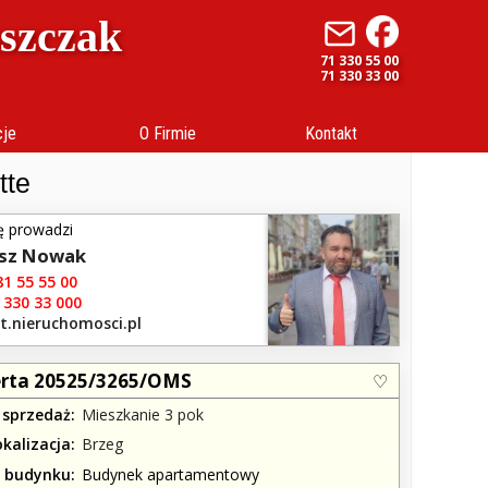
uszczak
71 330 55 00
71 330 33 00
cje
O Firmie
Kontakt
tte
ę prowadzi
sz Nowak
1 55 55 00
 330 33 000
t.nieruchomosci.pl
rta 20525/3265/OMS
 sprzedaż
Mieszkanie 3 pok
okalizacja
Brzeg
j budynku
Budynek apartamentowy