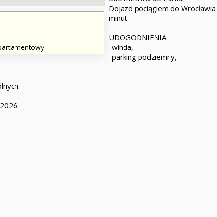
Dojazd pociągiem do Wrocławia z
minut
UDOGODNIENIA:
-winda,
partamentowy
-parking podziemny,
lnych.
 2026.