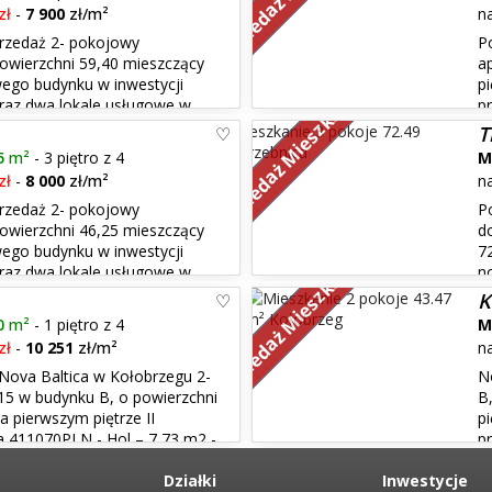
zł
-
7 900
zł/m²
n
rzedaż 2- pokojowy
P
wierzchni 59,40 mieszczący
a
owego budynku w inwestycji
p
Sprzedaż Mieszkań
oraz dwa lokale usługowe w
p
towaną pozycją na rynku
pozycją na rynku nieruchomośc
T
się tym iż wykorzystuj...
5
m²
- 3 piętro z 4
M
zł
-
8 000
zł/m²
n
rzedaż 2- pokojowy
P
wierzchni 46,25 mieszczący
d
owego budynku w inwestycji
7
Sprzedaż Mieszkań
oraz dwa lokale usługowe w
n
towaną pozycją na rynku
Trzebnicy. Nieruchomość zachw
K
gwarantującym ciszę i spokój, a .
0
m²
- 1 piętro z 4
M
zł
-
10 251
zł/m²
n
Nova Baltica w Kołobrzegu 2-
N
15 w budynku B, o powierzchni
B
a pierwszym piętrze II
p
 411070PLN - Hol – 7,73 m2 -
p
 - Sypialnia – 9,85 m2 -
- Łazienka – 6,38 m2 - Pokój dz
Działki
Ba...
Inwestycje