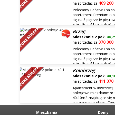
469 260
na sprzedaż za
Polecamy Państwu na sp
apartament Premium o po
się na 3 piętrze IV piętr
Sprzedaż Mieszkań
która liczy 61 mieszkań 
Brzegu przy ul. Trzech Kotwic, od dewelopera z ugrun
Brzeg
nieruchomości działającego w ...
Mieszkanie 2 pok.
46,2
370 000
na sprzedaż za
Polecamy Państwu na sp
apartament Premium o po
się na 3 piętrze IV piętr
Sprzedaż Mieszkań
która liczy 61 mieszkań 
Brzegu przy ul. Trzech Kotwic, od dewelopera z ugrun
Kołobrzeg
nieruchomości działającego w ...
Mieszkanie 2 pok.
40,1
411 070
na sprzedaż za
Apartament w inwestycji 
pokojowe mieszkanie nr 
40,10m2 znajdujące się n
piętrowego budynku Cena
Łazienka – 6,25 m2 - Pokój dzienny z aneksem - 16,27m2
Balkon -6...
Mieszkania
Domy