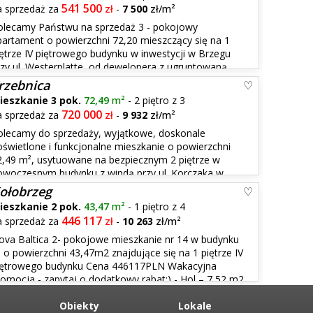
541 500
a sprzedaż za
zł
-
7 500
zł/m²
olecamy Państwu na sprzedaż 3 - pokojowy
partament o powierzchni 72,20 mieszczący się na 1
iętrze IV piętrowego budynku w inwestycji w Brzegu
rzy ul. Westerplatte, od dewelopera z ugruntowaną
i działającego w branży od 2014 roku odznaczającego
rzebnica
ieszkanie 3 pok.
72,49
m²
- 2 piętro z 3
720 000
a sprzedaż za
zł
-
9 932
zł/m²
olecamy do sprzedaży, wyjątkowe, doskonale
oświetlone i funkcjonalne mieszkanie o powierzchni
2,49 m², usytuowane na bezpiecznym 2 piętrze w
owoczesnym budynku z windą przy ul. Korczaka w
yca wyjątkowym położeniem w otoczeniu zieleni,
ołobrzeg
..
ieszkanie 2 pok.
43,47
m²
- 1 piętro z 4
446 117
a sprzedaż za
zł
-
10 263
zł/m²
ova Baltica 2- pokojowe mieszkanie nr 14 w budynku
, o powierzchni 43,47m2 znajdujące się na 1 piętrze IV
iętrowego budynku Cena 446117PLN Wakacyjna
romocja - zapytaj o dodatkowy rabat:) - Hol – 7,52 m2
ienny z aneksem - 18,78 m2 - Sypialnia – 10,56 m2 -
Obiekty
Lokale