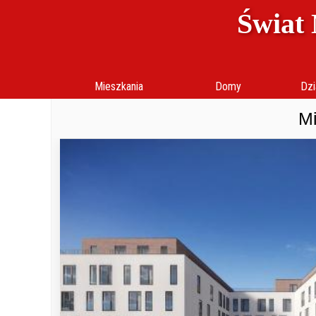
Świat 
Mieszkania
Domy
Dzi
Mi