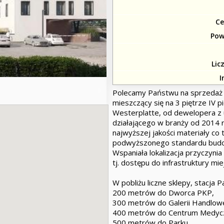
Ce
Pow
Lic
I
Polecamy Państwu na sprzedaż 
mieszczący się na 3 piętrze IV 
Westerplatte, od dewelopera z 
działającego w branży od 2014 
najwyższej jakości materiały co 
podwyższonego standardu budo
Wspaniała lokalizacja przyczyni
tj. dostępu do infrastruktury miej
W pobliżu liczne sklepy, stacja Pa
200 metrów do Dworca PKP,
300 metrów do Galerii Handlowe
400 metrów do Centrum Medyc
500 metrów do Parku.