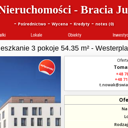
Nieruchomości - Bracia J
-
-
-
-
Pośrednictwo
Wycena
Kredyty
notes (
0
)
ałki
Lokale
Obiekty
Inwesty
eszkanie 3 pokoje 54.35 m² - Westerpla
Ofert
Toma
+48 78
+48 71
t.nowak​@swia
Ofe
Na
L
Rodza