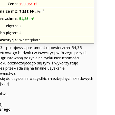
Cena
zł
399 961
na za m2
zł/m²
7 358,99
ierzchnia
m²
54,35
Piętro
2
zba pięter
4
nwestycja
Westerplatte
3 - pokojowy apartament o powierzchni 54,35
piętrowego budynku w inwestycji w Brzegu przy ul.
ugruntowaną pozycją na rynku nieruchomości
roku odznaczającego się tym iż wykorzystuje
też przekłada się na finalne uzyskanie
wnictwa.
a się do uzyskania wszystkich niezbędnych składowych
skiej.
liw ,
j,
znego,