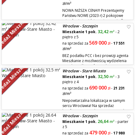
zł/m²
NOWA NIŻSZA CENA!!! Prezentujemy
Państwu NOWE (2023 r) 2 pokojowe
zedaż Mieszkań
mieszkanie znajdujące się na osiedlu
Wrocław - Szczepin
,,Nowe Miasto Różanka" w apartamentowcu przy ul. Młynarskiej, który
został odrestaurowany dzięki czemu industri...
32,42
Mieszkanie 1 pok.
m²
- 2
piętro z 5
569 000
na sprzedaż za
zł
-
17 551
zł/m²
BEZ podatku PCC i bez prowizji agenta
Mieszkanie z możliwością wydzielenia
zedaż Mieszkań
sypialni. Balkon w formie logii ma
Wrocław - Stare Miasto
ponad 8 m2! Możliwość dokupienia miejsca postojowego na parkingu
podziemnym oraz komórki lokatorskiej. Osiedle powstało tuż przy
32,50
Mieszkanie 1 pok.
m²
- 3
Odrze, na Starym Mieście. Tej wyjątkowej lokalizacji zawd...
piętro z 4
690 000
na sprzedaż za
zł
-
21 231
zł/m²
Niepowtarzalna lokalizacja w samym
sercu Wrocławia! Na sprzedaż
zedaż Mieszkań
komfortowe mieszkanie o powierzchni
Wrocław - Szczepin
32,5 m², położone przy ul. Uniwersyteckiej, na rogu ul. Więziennej, tuż
przy Wydziale Prawa Uniwersytetu Wrocławskiego. To propozycja
26,64
Mieszkanie 1 pok.
m²
- parter
zarówno dla osób szukających klimatycznego mieszkania w centrum m...
z 5
479 000
na sprzedaż za
zł
-
17 980