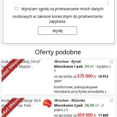
Wyrażam zgodę na przetwarzanie moich danych
osobowych w zakresie koniecznym do przetworzenia
zapytania.
Oferty podobne
zedaż Mieszkań
Wrocław - Rynek
34
Mieszkanie 1 pok.
m²
- 4 piętro z
7
575 000
na sprzedaż za
zł
-
16 912
zł/m²
Komfortowe, jednopokojowe
mieszkanie przy Rynku w budynku z
zedaż Mieszkań
2009r. z recepcją, monitoringiem i
Wrocław - Różanka
ochroną. Mieszkanie składa się z: pokoju z aneksem kuchennym, łazienki
i dużego przedpokoju. Powierzchnia po podłodze 34,4 mkw, ze względu
36,90
Mieszkanie 2 pok.
m²
- 2
na skos powierzchnia użytkowa wynosi 31mkw. Najwyższy standard
piętro z 5
wyk...
659 000
na sprzedaż za
zł
-
17 859