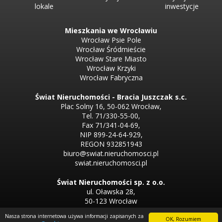
lokale
inwestycje
Mieszkania we Wrocławiu
Wrocław Psie Pole
Wrocław Śródmieście
Wrocław Stare Miasto
Wrocław Krzyki
Wrocław Fabryczna
Świat Nieruchomości - Bracia Juszczak s.c.
Plac Solny 16, 50-062 Wrocław,
Tel. 71/330-55-00,
Fax 71/341-04-69,
NIP 899-24-64-929,
REGON 932851943
biuro@swiat.nieruchomosci.pl
swiat.nieruchomosci.pl
Świat Nieruchomości sp. z o.o.
ul. Oławska 28,
50-123 Wrocław
Tel. 71/330-50-50,
Nasza strona internetowa używa informacji zapisanych za
Tel. 71/330-33-00
OK, Rozumiem