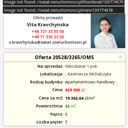
Image not found: //swiat.nieruchomosci.pl/thumbnail/109774979
Image not found: //swiat.nieruchomosci.pl/mini/109774978
Ofertę prowadzi
Vita Kravchynska
+48 721 33 55 00
+48 71 330 33 00
v.kravchynska​@swiat.nieruchomosci.pl
Oferta 20528/3265/OMS
Na sprzedaż
Mieszkanie 1 pok
Lokalizacja
, Kazimierza Michalczyka
Rodzaj budynku
Apartamentowo-handlowy
Cena
zł
639 000
Cena za m2
zł/m²
19 363,64
Powierzchnia
m²
33
Piętro
0
Liczba pięter
5