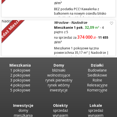
zł/m²
BEZ podatku PCC! Kawalerka z
balkonem na nowym osiedlu blisko
zedaż Mieszkań
rzeki. Możliwość dokupienia miejsca
Wrocław - Nadodrze
postojowego na parkingu podziemnym oraz komórki lokatorskiej.
Osiedle powstało tuż przy Odrze, na Starym Mieście. Tej wyjątkowej
32,09
Mieszkanie 1 pok.
m²
- 4
lokalizacji zawdzięcza swój charakter – wielkomiejski, z doskonałą ko...
piętro z 5
374 000
na sprzedaż za
zł
-
11 655
zł/m²
Mieszkanie 1 pokojowe łączna
powierzchnia 35,17 m² | Nadodrze |
ul. Słowiańska | potencjał na 2 pokoje
Na sprzedaż przestronne mieszkanie 1-pokojowe o powierzchni 32,09
Mieszkania
Domy
Działki
m², położone w atrakcyjnej części Wrocławia – Nadodrze, ul. Słowiańska.
1 pokojowe
bliźniaki
Budowlane
To doskonała propozycja zarówno dla inwestorów, jak i dla...
2 pokojowe
wolnostojące
Siedliskowe
3 pokojowe
rynek pierwotny
Rolne
4 pokojowe
rynek wtórny
Rekreacyjne
5 pokojowe
inwestycje
Komercyjne
Inwestycje
Obiekty
Lokale
domy
sprzedaż
sprzedaż
mieszkania
wynajem
wynajem