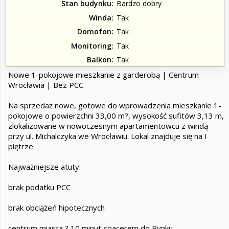
Stan budynku
Bardzo dobry
Winda
Tak
Domofon
Tak
Monitoring
Tak
Balkon
Tak
Nowe 1-pokojowe mieszkanie z garderobą | Centrum
Wrocławia | Bez PCC
Na sprzedaż nowe, gotowe do wprowadzenia mieszkanie 1-
pokojowe o powierzchni 33,00 m?, wysokość sufitów 3,13 m,
zlokalizowane w nowoczesnym apartamentowcu z windą
przy ul. Michalczyka we Wrocławiu. Lokal znajduje się na I
piętrze.
Najważniejsze atuty:
brak podatku PCC
brak obciążeń hipotecznych
centrum miasta ? 10 minut spacerem do Rynku