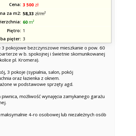
Cena
zł
3 500
na za m2
zł/m²
58,33
ierzchnia
m²
60
Piętro
1
zba pięter
3
 3 pokojowe bezczynszowe mieszkanie o pow. 60
parterze w b. spokojnej i świetnie skomunikowanej
kolice pl. Kromera).
j, 3 pokoje (sypialnia, salon, pokój
chnia oraz łazienka z oknem.
ażone w podstawowe sprzęty agd.
 piwnica, możliwość wynajęcia zamykanego garażu
nej.
3 maksymalnie 4-ro osobowej lub niezależnych osób