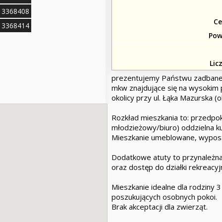
113368408
Ce
113368414
Pow
Lic
prezentujemy Państwu zadbane
mkw znajdujące się na wysokim 
okolicy przy ul. Łąka Mazurska (o
Rozkład mieszkania to: przedpokó
młodzieżowy/biuro) oddzielna ku
Mieszkanie umeblowane, wypos
Dodatkowe atuty to przynależna
oraz dostęp do działki rekreacyj
Mieszkanie idealne dla rodziny 
poszukujących osobnych pokoi.
Brak akceptacji dla zwierząt.