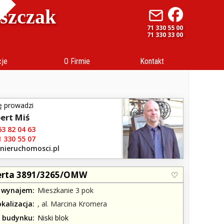
uszczak
71 330 55 00
71 330 33 00
cje
O Firmie
Kontakt
ę prowadzi
ert Miś
3 82 04 63
 330 55 07
.nieruchomosci.pl
erta 3891/3265/OMW
 wynajem
Mieszkanie 3 pok
okalizacja
, al. Marcina Kromera
j budynku
Niski blok