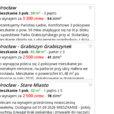
rocław
ieszkanie 3 pok.
59
m²
- 3 piętro
3 200
a wynajem za
zł
/mc
-
54
zł/m²
rezentujemy Państwu Ładne, Komfortowe 3 pokojowe
ieszkanie o pow. 59 mkw znajdujące się na III p. bloku
sąsiedztwie Parku Grabiszyńskiego przy ul. Stolarskiej.
ieszkanie składa się z obszernego przedpokoju z dużą
ciem na balkon połączonego z aneksem kuchennym,
rocław - Grabiszyn Grabiszynek
ieszkanie 2 pok.
61,48
m²
- parter z 3
2 500
a wynajem za
zł
/mc
-
41
zł/m²
o wynajęcia poleca się 2-pokojowe mieszkanie po
eneralnym remoncie, na parterze przy ulicy Hallera we
rocławiu. Mieszkanie o powierzchni 61,48 m² po
emoncie w roku 2020, zlokalizowane w doskonałym
k/studentów. UKŁAD POMIESZCZEŃ: Salon ok. 22 m²
rocław - Stare Miasto
ieszkanie 1 pok.
32
m²
- 1 piętro z 5
2 500
a wynajem za
zł
/mc
-
78
zł/m²
olecam na wynajem przestronną nowoczesną
awalerkę. Dostępna od 01.09.2026 MIESZKANIE - pokój
 kuchnią (Uwaga! brak piekarnika i zmywarki do naczyń)