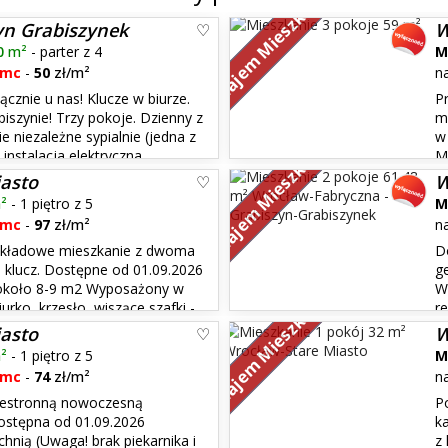
Wynajem Mieszkań
yn Grabiszynek
W
0
m²
- parter z 4
M
/mc
-
50
zł/m²
n
znie u nas! Klucze w biurze.
P
iszynie! Trzy pokoje. Dzienny z
m
niezależne sypialnie (jedna z
w 
Wynajem Mieszkań
instalacja elektryczna
M
aneksu, zmywarka, lodówka,
wnękową szafą, salonu z wyjś
iasto
W
sypial...
²
- 1 piętro z 5
M
/mc
-
97
zł/m²
n
kładowe mieszkanie z dwoma
D
klucz. Dostępne od 01.09.2026
g
około 8-9 m2 Wyposażony w
W
Wynajem Mieszkań
urko, krzesło, wiszące szafki -
r
szafę, biurko, krzesło,
miejscu. Dla 1 lub 2 studente
iasto
W
Kuchnia ok. 16,8 m...
²
- 1 piętro z 5
M
/mc
-
74
zł/m²
n
zestronną nowoczesną
P
ostępna od 01.09.2026
k
hnią (Uwaga! brak piekarnika i
z