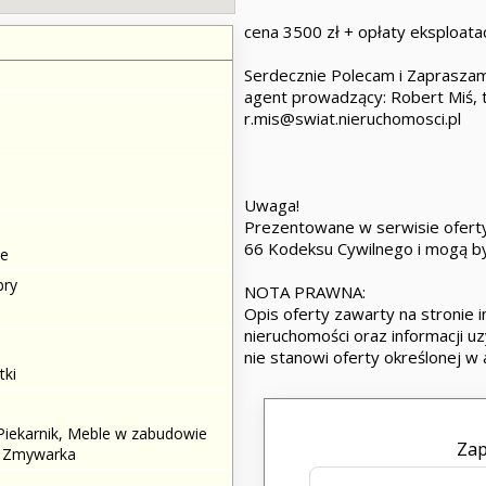
cena 3500 zł + opłaty eksploatac
Serdecznie Polecam i Zaprasza
agent prowadzący: Robert Miś, 
r.mis@swiat.nieruchomosci.pl
Uwaga!
Prezentowane w serwisie oferty
66 Kodeksu Cywilnego i mogą by
e
bry
NOTA PRAWNA:
Opis oferty zawarty na stronie 
nieruchomości oraz informacji uz
nie stanowi oferty określonej w 
tki
iekarnik, Meble w zabudowie
Zap
, Zmywarka