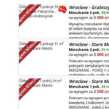
Wynajem Mieszkań
Wrocław - Grabisz
Mieszkanie 3 pok.
59,5
3 000
na wynajem za
zł
Wynajmę mieszkanie Wyłąc
W niskim budynku na Grab
aneksem kuchennym, dwie 
Wynajem Mieszkań
garderobą). Po remoncie: 
miedziana, gładzie, okna antywłamaniowe. Zabudowa 
Wrocław - Stare M
kuchnia...
Mieszkanie 2 pok.
31
m
3 000
na wynajem za
zł
Polecam na wynajem roz
pokojami zamykanymi na 
MIESZKANIE - POKÓJ 1: 
Wynajem Mieszkań
rozkładaną sofę, szafę, bi
POKÓJ 2: około 8-9 m2 Wyposażony w rozkładaną sofę, 
Wrocław - Stare M
wiszące szafk...
Mieszkanie 1 pok.
34
m
2 500
na wynajem za
zł
Polecam na wynajem pr
kawalerkę z balkonem. D
MIESZKANIE - pokój z kuc