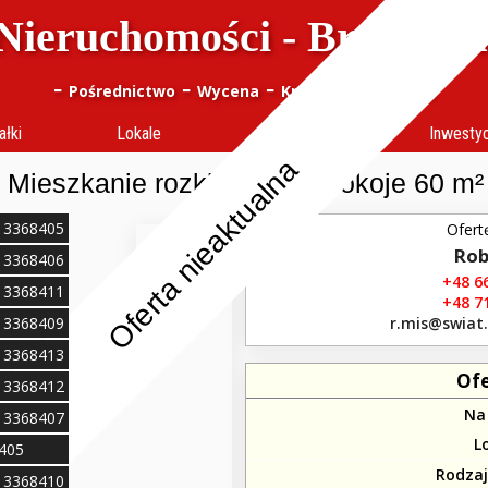
Nieruchomości - Bracia J
-
-
-
-
Pośrednictwo
Wycena
Kredyty
notes (
0
)
ałki
Lokale
Obiekty
Inwesty
Oferta nieaktualna
Mieszkanie rozkładowe 3 pokoje 60 m²
113368405
Ofert
Rob
113368406
+48 66
113368411
+48 71
113368409
r.mis​@swiat
113368413
Of
113368412
Na
113368407
L
8405
Rodza
113368410