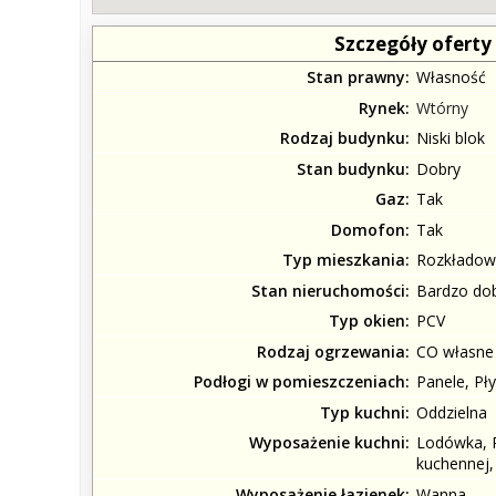
Szczegóły oferty
Stan prawny
Własność
Rynek
Wtórny
Rodzaj budynku
Niski blok
Stan budynku
Dobry
Gaz
Tak
Domofon
Tak
Typ mieszkania
Rozkładow
Stan nieruchomości
Bardzo do
Typ okien
PCV
Rodzaj ogrzewania
CO własne
Podłogi w pomieszczeniach
Panele, Pły
Typ kuchni
Oddzielna
Wyposażenie kuchni
Lodówka, P
kuchennej
Wyposażenie łazienek
Wanna