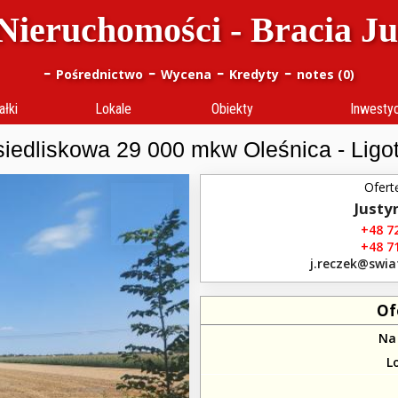
Nieruchomości - Bracia J
-
-
-
-
Pośrednictwo
Wycena
Kredyty
notes (
0
)
ałki
Lokale
Obiekty
Inwesty
siedliskowa 29 000 mkw Oleśnica - Ligo
Ofert
Justy
+48 72
+48 71
j.reczek​@swia
Of
Na
L