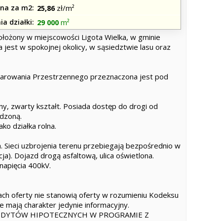
na za m2
zł/m²
25,86
ia działki
m²
29 000
łożony w miejscowości Ligota Wielka, w gminie
 jest w spokojnej okolicy, w sąsiedztwie lasu oraz
arowania Przestrzennego przeznaczona jest pod
y, zwarty kształt. Posiada dostęp do drogi od
dzoną.
ko działka rolna.
. Sieci uzbrojenia terenu przebiegają bezpośrednio w
cja). Dojazd drogą asfaltową, ulica oświetlona.
 napięcia 400kV.
ch oferty nie stanowią oferty w rozumieniu Kodeksu
e mają charakter jedynie informacyjny.
EDYTÓW HIPOTECZNYCH W PROGRAMIE Z