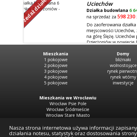
Sprzedaż działek
Lubszy do Brzegu - około 8 km, z Lubszy do Wrocławia -
Uciechów
Działka budowlana
6 6
598 230
na sprzedaż za
Do zaoferowania działka
miejscowości Uciechów, z
na górę Ślężę. Uciechów 
Dzierżoniów w powiecie 
centrum Wrocławia wynosi ok. 56 km, a od Dzierżoni
6647 m2. WYM...
Mieszkania
Domy
1 pokojowe
bliźniaki
2 pokojowe
wolnostojące
3 pokojowe
rynek pierwotn
4 pokojowe
rynek wtórny
5 pokojowe
inwestycje
Mieszkania we Wrocławiu
Wrocław Psie Pole
Wrocław Śródmieście
Wrocław Stare Miasto
Wrocław Krzyki
Wrocław Fabryczna
Nasza strona internetowa używa informacji zapisan
działania notesu, statystyk oraz dostosowania stron