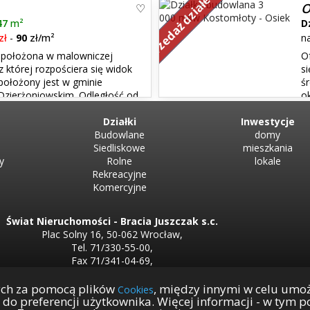
Sprzedaż działek
 około 50 km. Cena : 12...
takie posiada przeznaczenie w
O
Aktualne elementy...
47
m²
D
zł
-
90
zł/m²
n
 położona w malowniczej
O
 której rozpościera się widok
s
położony jest w gminie
ś
Dzierżoniowskim. Odległość od
o
owa 3 km. POWIERZCHNIA :
Planie Zagospodarowania Prze
Działki
i prąd w...
Inwestycje
Budowlane
domy
Siedliskowe
mieszkania
y
Rolne
lokale
Rekreacyjne
Komercyjne
Świat Nieruchomości - Bracia Juszczak s.c.
Plac Solny 16, 50-062 Wrocław,
Tel. 71/330-55-00,
Fax 71/341-04-69,
NIP 899-24-64-929,
REGON 932851943
ych za pomocą plików
, między innymi w celu umo
Cookies
y do preferencji użytkownika. Więcej informacji - w tym
biuro@swiat.nieruchomosci.pl