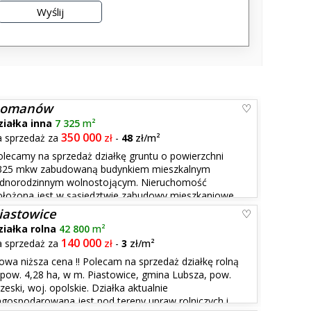
omanów
ziałka inna
7 325
m²
350 000
a sprzedaż za
zł
-
48
zł/m²
olecamy na sprzedaż działkę gruntu o powierzchni
325 mkw zabudowaną budynkiem mieszkalnym
ednorodzinnym wolnostojącym. Nieruchomość
ołożona jest w sąsiedztwie zabudowy mieszkaniowe
 na obszarze Natura 2000, w powiecie strzelińskim.
iastowice
..
ziałka rolna
42 800
m²
140 000
a sprzedaż za
zł
-
3
zł/m²
owa niższa cena !! Polecam na sprzedaż działkę rolną
 pow. 4,28 ha, w m. Piastowice, gmina Lubsza, pow.
zeski, woj. opolskie. Działka aktualnie
agospodarowana jest pod tereny upraw rolniczych i