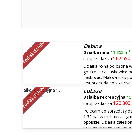
Sprzedaż działek
Dębina
Działka inna
11 353
m²
567 650
na sprzedaż za
Działka rolna położona 
gminie Jelcz-Laskowice od
Laskowic. Malowniczo p
jest przyrodą co stanowi
Sprzedaż działek
Wszystkich ceniących sobie spokój i piękno natury z da
Lubsza
miasta. Główne ...
Działka rekreacyjna
15
120 000
na sprzedaż za
Polecam do sprzedaży dzi
1,52 ha, w m. Lubsza, gm
opolskie. Działka zalesio
przewagą drzew sosnowych