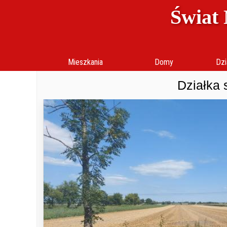
Świat 
Mieszkania
Domy
Dzi
Działka 