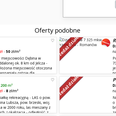
Oferty podobne
Sprzedaż działek
R
D
zł
-
50
zł/m²
n
w miejscowości Dębina w
P
dalonej ok. 8 km od Jelcza -
7
ołożona miejscowość otoczona
j
 wspaniałą ostoję dla
p
Sprzedaż działek
la od zgiełku zatłoczonego
jednorodzinnej w otoczeniu lasu
P
Działka nie jest ogrodzona, doja.
 200
m²
D
zł
-
8
zł/m²
n
ałkę rekreacyjną - LAS o pow.
N
ina Lubsza, pow. brzeski, woj.
o
na w 2000 roku, las mieszany z
br
. Lokalizacja - odległość: z
z