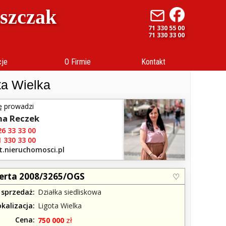
uszczak
71 330 55 00
71 330 33 00
cje
O Firmie
Kontakt
ta Wielka
ę prowadzi
na Reczek
6 33 33 00
 330 33 00
t.nieruchomosci.pl
erta 2008/3265/OGS
 sprzedaż
Działka siedliskowa
okalizacja
Ligota Wielka
Cena
zł
750 000