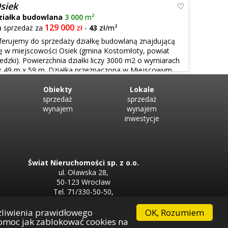
 miejscowym planie zagospodarowania przestrzennego.
siek
ziałka budowlana
3 000
m²
129 000
a sprzedaż za
zł
-
43
zł/m²
ferujemy do sprzedaży działkę budowlaną znajdującą
ię w miejscowości Osiek (gmina Kostomłoty, powiat
redzki). Powierzchnia działki liczy 3000 m2 o wymiarach
k 49 m x 59 m. Działka przeznaczona w Miejscowym
strzennego pod zabudowę jednorodzinną. Media: woda
Obiekty
Lokale
sprzedaż
sprzedaż
wynajem
wynajem
inwestycje
Świat Nieruchomości sp. z o.o.
ul. Oławska 28,
50-123 Wrocław
Tel. 71/330-50-50,
Tel. 71/330-33-00
OK, Rozumiem
żliwienia prawidłowego
 pomoc jak zablokować cookies na
Firma partnerska