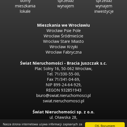
domy
sprzedaż
sprzedaż
mieszkania
wynajem
wynajem
lokale
inwestycje
Mieszkania we Wrocławiu
Wrocław Psie Pole
Wrocław Śródmieście
Wrocław Stare Miasto
Wrocław Krzyki
Wrocław Fabryczna
Świat Nieruchomości - Bracia Juszczak s.c.
Plac Solny 16, 50-062 Wrocław,
Tel. 71/330-55-00,
Fax 71/341-04-69,
NIP 899-24-64-929,
REGON 932851943
biuro@swiat.nieruchomosci.pl
swiat.nieruchomosci.pl
Świat Nieruchomości sp. z o.o.
ul. Oławska 28,
50-123 Wrocław
Nasza strona internetowa używa informacji zapisanych za
OK, Rozumiem