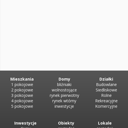
Teren nieruchomości ma regular...
Mieszkania
Domy
Działki
1 pokojowe
bliźniaki
Budowlane
2 pokojowe
wolnostojące
Siedliskowe
3 pokojowe
rynek pierwotny
Rolne
4 pokojowe
rynek wtórny
Rekreacyjne
5 pokojowe
inwestycje
Komercyjne
Inwestycje
Obiekty
Lokale