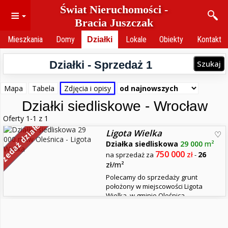
Świat Nieruchomości -
≡
Bracia Juszczak
Mieszkania
Domy
Działki
Lokale
Obiekty
Kontakt
Działki - Sprzedaż
1
Szukaj
Mapa
Tabela
Zdjęcia i opisy
Działki siedliskowe - Wrocław
Oferty 1-1 z 1
rzedaż działek
Ligota Wielka
Działka siedliskowa
29 000
m²
750 000
zł
26
na sprzedaż za
-
zł/m²
Polecamy do sprzedaży grunt
położony w miejscowości Ligota
Wielka, w gminie Oleśnica.
Nieruchomość położona jest w spokojnej okolicy, w sąsiedztwie
lasu oraz pól uprawnych. W Miejscowym Planie Zagospodarowania
Przestrzennego przeznaczona jest pod zabudowę zagrodową.