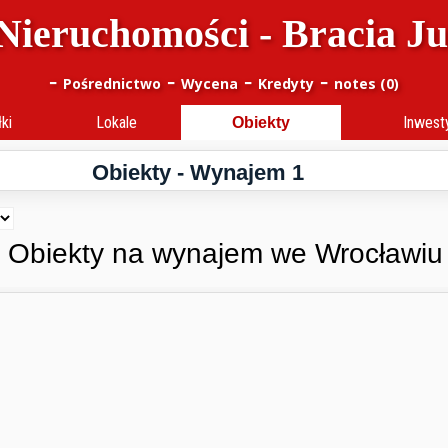
Nieruchomości - Bracia J
-
-
-
-
Pośrednictwo
Wycena
Kredyty
notes (
0
)
ki
Lokale
Obiekty
Inwest
Obiekty - Wynajem
1
Obiekty na wynajem we Wrocławiu