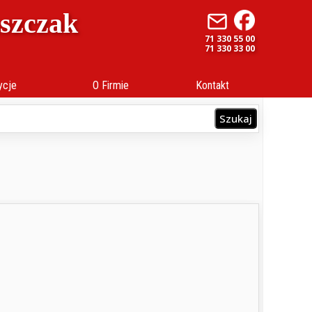
uszczak
71 330 55 00
71 330 33 00
ycje
O Firmie
Kontakt
Szukaj