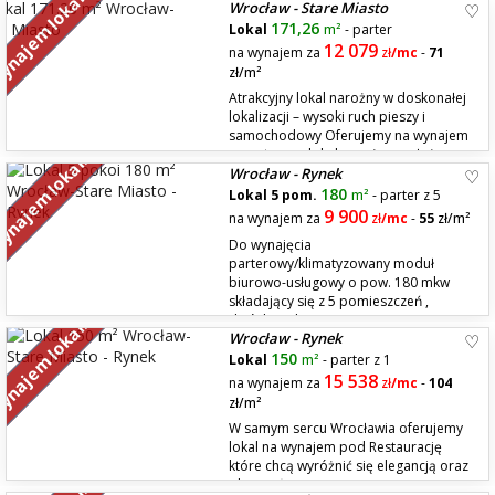
najem lokali
Wrocław - Stare Miasto
dwustronny z dużą salą sprzedaży, od zaplecza dostępna jest również
rampa rozładunkowa. Przez ostatnie lata lokal wykorzystywany był przez
171,26
Lokal
m²
- parter
sieciowy sklep ogó...
12 079
na wynajem za
zł
/mc
-
71
zł/m²
Atrakcyjny lokal narożny w doskonałej
lokalizacji – wysoki ruch pieszy i
samochodowy Oferujemy na wynajem
przestronny lokal narożny, położony
najem lokali
Wrocław - Rynek
przy ulicy o dużym natężeniu ruchu pieszego i kołowego. Lokal wyróżnia
się dużymi, doskonale wyeksponowanymi witrynami, zapewniającymi
180
Lokal 5 pom.
m²
- parter z 5
świetną widoczność i p...
9 900
na wynajem za
zł
/mc
-
55
zł/m²
Do wynajęcia
parterowy/klimatyzowany moduł
biurowo-usługowy o pow. 180 mkw
składający się z 5 pomieszczeń ,
dwóch toalet i pomieszczenia
najem lokali
Wrocław - Rynek
socjalnego. Piękne wysokie sufity 5,10 m / 4,20 m Lokalizacja to ścisłe
centrum Wrocławia, okolice Rynku, parter prestiżowej kamienicy z
150
Lokal
m²
- parter z 1
początku XIX w. W odleg...
15 538
na wynajem za
zł
/mc
-
104
zł/m²
W samym sercu Wrocławia oferujemy
lokal na wynajem pod Restaurację
które chcą wyróżnić się elegancją oraz
obecnością w reprezentacyjnym