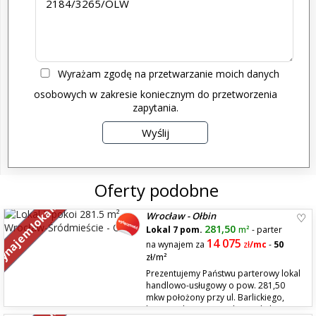
Wyrażam zgodę na przetwarzanie moich danych
osobowych w zakresie koniecznym do przetworzenia
zapytania.
Oferty podobne
najem lokali
Wrocław - Ołbin
281,50
Lokal 7 pom.
m²
- parter
14 075
na wynajem za
zł
/mc
-
50
zł/m²
Prezentujemy Państwu parterowy lokal
handlowo-usługowy o pow. 281,50
mkw położony przy ul. Barlickiego,
boczna ul. Nowowiejskiej. Lokal jest