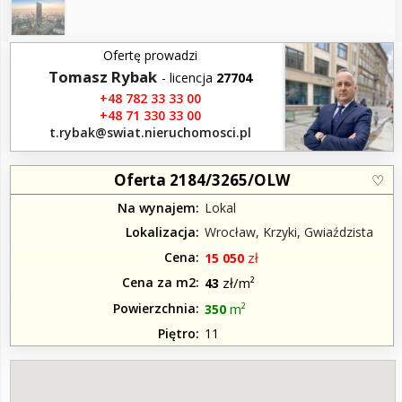
Ofertę prowadzi
Tomasz Rybak
- licencja
27704
+48 782 33 33 00
+48 71 330 33 00
t.rybak​@swiat.nieruchomosci.pl
Oferta 2184/3265/OLW
Na wynajem
Lokal
Lokalizacja
Wrocław, Krzyki, Gwiaździsta
Cena
zł
15 050
Cena za m2
zł/m²
43
Powierzchnia
m²
350
Piętro
11