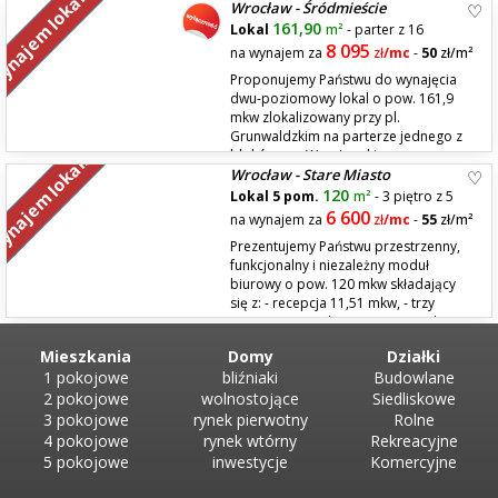
najem lokali
Wrocław - Śródmieście
miejscu. 1. Przedmiot sprzedaży Przedmiotem sprzedaży jest w pełni
wyposażony obiekt restauracyjny, przygotowany do natychmiastowego
161,90
Lokal
m²
- parter z 16
uruchomienia działalności...
8 095
na wynajem za
zł
/mc
-
50
zł/m²
Proponujemy Państwu do wynajęcia
dwu-poziomowy lokal o pow. 161,9
mkw zlokalizowany przy pl.
Grunwaldzkim na parterze jednego z
bloków na ,,Wrocławskim
najem lokali
Wrocław - Stare Miasto
Manhatannie" Rozkład: parter w kształcie podkowy to przestrzeń
otwarta + 2 pomieszczenia, na 2 antresolach znajdują się 2
120
Lokal 5 pom.
m²
- 3 piętro z 5
pomieszczenia i toalety. ...
6 600
na wynajem za
zł
/mc
-
55
zł/m²
Prezentujemy Państwu przestrzenny,
funkcjonalny i niezależny moduł
biurowy o pow. 120 mkw składający
się z: - recepcja 11,51 mkw, - trzy
pomieszczenia biurowe 15,40 mkw +
19,72 mkw + 16,90 mkw - sala konferencyjna 17,47 mkw - zaplecze
Mieszkania
Domy
Działki
socjalne 10,18 mkw - 2 toalety 7,62 mkw Lokalizacja to I...
1 pokojowe
bliźniaki
Budowlane
2 pokojowe
wolnostojące
Siedliskowe
3 pokojowe
rynek pierwotny
Rolne
4 pokojowe
rynek wtórny
Rekreacyjne
5 pokojowe
inwestycje
Komercyjne