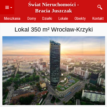
Świat Nieruchomości -
≡
Bracia Juszczak
Mieszkania
Domy
Działki
Lokale
Obiekty
Kontakt
Lokal 350 m² Wrocław-Krzyki
1
1
/