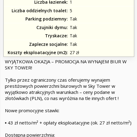
Liczba łazienek
1
Liczba oddzielnych toalet
5
Parking podziemny
Tak
Czujniki dymu
Tak
Tryskacze
Tak
Zaplecze socjalne
Tak
Koszty eksploatacyjne (m2)
27 zł
WYJĄTKOWA OKAZJA – PROMOCJA NA WYNAJEM BIUR W
SKY TOWER!
Tylko przez ograniczony czas oferujemy wynajem
prestiżowych powierzchni biurowych w Sky Tower w
wyjątkowo atrakcyjnych warunkach – ceny podane w
złotówkach (PLN), co nas wyróżnia na tle innych ofert !
Nowe promocyjne stawki:
▪️ 43 zł netto/m² + opłaty eksploatacyjne (ok. 27 zł netto/m²)
Dostępna powierzchnia: