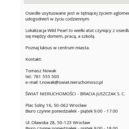
Osiedle usytuowane jest w tętniącej życiem aglomera
udogodnień w życiu codziennym.
Lokalizacja Wild Pearl to wielki atut czyniący z osi
się między domem, pracą, a szkołą.
Poznaj luksus w centrum miasta.
Kontakt:
Tomasz Nowak
tel.: 781 555 500
e-mail: t.nowak@swiat.nieruchomosci.pl
ŚWIAT NIERUCHOMOŚCI - BRACIA JUSZCZAK S. C.
Plac Solny 16, 50-062 Wrocław
Biuro czynne poniedziałek - piątek 9.00 - 17.00
Ul. Oławska 28, 50-123 Wrocław
Biuro czynne poniedziałek - piątek 9.00 - 18.00