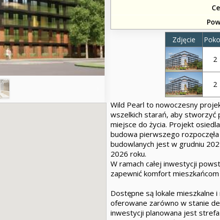
Ce
Pow
Zdjęcie
Poko
2
2
Wild Pearl to nowoczesny proje
wszelkich starań, aby stworzyć
miejsce do życia. Projekt osied
budowa pierwszego rozpoczęła s
budowlanych jest w grudniu 2025
2026 roku.
W ramach całej inwestycji powst
zapewnić komfort mieszkańcom t
Dostępne są lokale mieszkalne 
oferowane zarówno w stanie de
inwestycji planowana jest stref