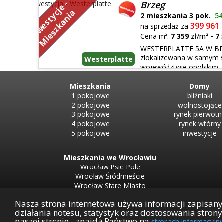
miejsca parkingowe w hali garażowej. Budynek B: dwie
I
n
w
e
s
t
y
j
e
-
M
i
e
s
z
k
a
n
i
Brzeg
46 miejsc parkingowych w hali garażowej. Budynki mają 
c
a
2 mieszkania 3 pok.
5
399 961
na sprzedaż za
Cena m²:
7 359
zł/m²
-
7
WESTERPLATTE 5A W BRZ
zlokalizowana w samym 
Westerplatte
województwie opolskim. 
przestronne mieszkania zaprojektowane z myślą o Two
idealne miejsce dla tych, którzy szukają nowoczesnego,
Mieszkania
Domy
1 pokojowe
bliźniaki
2 pokojowe
wolnostojące
3 pokojowe
rynek pierwotn
4 pokojowe
rynek wtórny
5 pokojowe
inwestycje
Mieszkania we Wrocławiu
Wrocław Psie Pole
Wrocław Śródmieście
Wrocław Stare Miasto
Wrocław Krzyki
Nasza strona internetowa używa informacji zapisan
Wrocław Fabryczna
działania notesu, statystyk oraz dostosowania stron
naszej stronie - znajdą Państwo na
stronach informacyjn