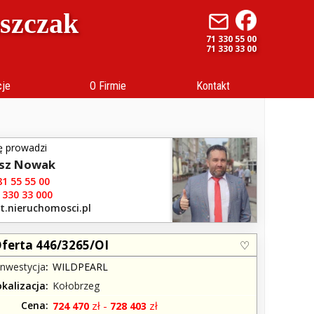
uszczak
71 330 55 00
71 330 33 00
cje
O Firmie
Kontakt
ę prowadzi
sz Nowak
1 55 55 00
 330 33 000
t.nieruchomosci.pl
ferta 446/3265/OI
Inwestycja
WILDPEARL
okalizacja
Kołobrzeg
Cena
zł -
zł
724 470
728 403