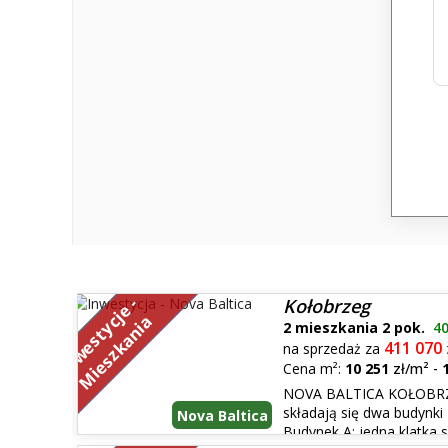
I
n
w
e
s
t
y
j
e
-
M
i
e
s
z
k
a
n
i
Kołobrzeg
c
a
2 mieszkania 2 pok.
4
411 070
na sprzedaż za
Cena m²:
10 251
zł/m²
-
NOVA BALTICA KOŁOBRZE
składają się dwa budynki 
Nova Baltica
Budynek A: jedna klatka 