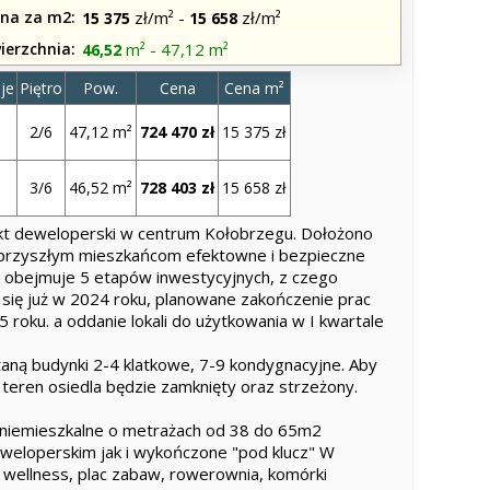
na za m2
zł/m² -
zł/m²
15 375
15 658
ierzchnia
m² - 47,12 m²
46,52
je
Piętro
Pow.
Cena
Cena m²
2/6
47,12 m²
724 470 zł
15 375 zł
3/6
46,52 m²
728 403 zł
15 658 zł
kt deweloperski w centrum Kołobrzegu. Dołożono
 przyszłym mieszkańcom efektowne i bezpieczne
la obejmuje 5 etapów inwestycyjnych, z czego
ię już w 2024 roku, planowane zakończenie prac
 roku. a oddanie lokali do użytkowania w I kwartale
aną budynki 2-4 klatkowe, 7-9 kondygnacyjne. Aby
eren osiedla będzie zamknięty oraz strzeżony.
i niemieszkalne o metrażach od 38 do 65m2
weloperskim jak i wykończone "pod klucz" W
a wellness, plac zabaw, rowerownia, komórki