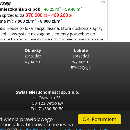
kcjonalnych mieszkań stworzonych dla osób ceniących
rzeg
ządną jakość wykonania. Projekt łąc...
 mieszkania 2-3 pok.
46,25
m²
- 59,40
m²
370 000
469 260
a sprzedaż za
zł
-
zł
ena m²:
7 900
zł/m²
-
8 000
zł/m²
tis House to lokalizacja idealna, która doskonale łączy
 sobie wszystkie niezbędne elementy potrzebne do
ycia w harmonii: wyjątkowe udogodnienia, niezrównane
ada się z 61 mieszkań o powierzchni od 39 m² do 64 m²
Budynek ma pięć kondygn...
Obiekty
Lokale
sprzedaż
sprzedaż
wynajem
wynajem
inwestycje
Świat Nieruchomości sp. z o.o.
ul. Oławska 28,
50-123 Wrocław
Tel. 71/330-50-50,
Tel. 71/330-33-00
OK, Rozumiem
żliwienia prawidłowego
 pomoc jak zablokować cookies na
Firma partnerska
oraz
.
ości
regulaminem korzystania ze strony internetowej