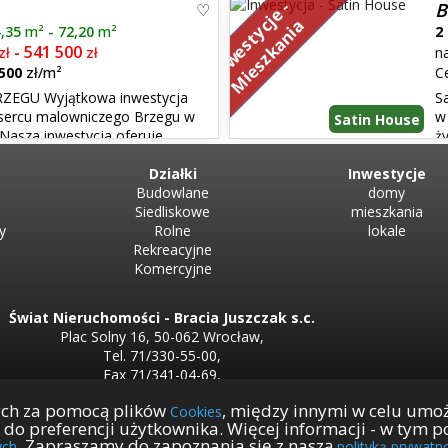
 klatki schodowe, 97 mieszkań,
dojazdem do Wrocławia. 38 fun
I
n
w
e
s
t
y
j
e
-
M
i
e
s
z
k
a
n
i
B
p...
przemyślane układy wnętrz i por
c
a
4,35
m²
- 72,20
m²
2
541 500
zł
-
zł
n
 500
zł/m²
C
EGU Wyjątkowa inwestycja
Sa
sercu malowniczego Brzegu w
w
Satin House
Nasza inwestycja oferuje
ż
im komforcie i wygodzie. To
piękno i jakość. Inwestycja skł
 a zarazem rodzinnego ...
Działki
oraz dwóch lokali usługowych. 
Inwestycje
Budowlane
domy
Siedliskowe
mieszkania
y
Rolne
lokale
Rekreacyjne
Komercyjne
Świat Nieruchomości - Bracia Juszczak s.c.
Plac Solny 16, 50-062 Wrocław,
Tel. 71/330-55-00,
Fax 71/341-04-69,
NIP 899-24-64-929,
ych za pomocą plików
, między innymi w celu umo
Cookies
REGON 932851943
y do preferencji użytkownika. Więcej informacji - w tym
biuro@swiat.nieruchomosci.pl
. Zapraszamy do zapoznania się z naszą
ych
polityką prywatn