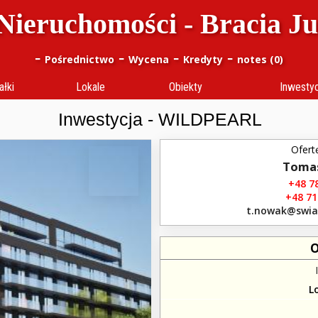
Nieruchomości - Bracia J
-
-
-
-
Pośrednictwo
Wycena
Kredyty
notes (
0
)
ałki
Lokale
Obiekty
Inwesty
Inwestycja - WILDPEARL
Ofert
Toma
+48 78
+48 71
t.nowak​@swia
O
L