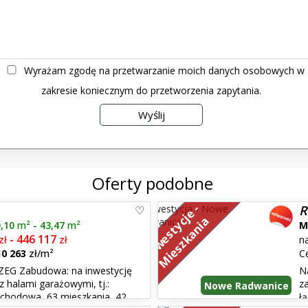
Wyrażam zgodę na przetwarzanie moich danych osobowych w
zakresie koniecznym do przetworzenia zapytania.
Oferty podobne
I
n
w
e
s
t
y
j
e
-
M
i
e
s
z
k
a
n
i
R
c
a
0,10
m²
- 43,47
m²
M
446 117
zł
-
zł
n
10 263
zł/m²
C
G Zabudowa: na inwestycję
N
z halami garażowymi, tj.:
z
Nowe Radwanice
schodowa, 63 mieszkania, 42
ł