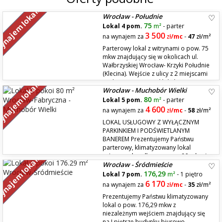
najem lokali
Wrocław - Południe
75
Lokal 4 pom.
m²
- parter
3 500
na wynajem za
zł
/mc
-
47
zł/m²
Parterowy lokal z witrynami o pow. 75
mkw znajdujący się w okolicach ul.
Wałbrzyskiej Wrocław- Krzyki Południe
(Klecina). Wejście z ulicy z 2 miejscami
parkingowymi przed lokalem oraz
najem lokali
Wrocław - Muchobór Wielki
rozkład pomieszczeń pozwala na dowolną nieuciążliwą działalność
handlowo-usługową. Przez ostatnie 2 dekady w lokalu...
80
Lokal 5 pom.
m²
- parter
4 600
na wynajem za
zł
/mc
-
58
zł/m²
LOKAL USŁUGOWY Z WYŁĄCZNYM
PARKINKIEM I PODŚWIETLANYM
BANEREM Prezentujemy Państwu
parterowy, klimatyzowany lokal
usługowo-handlowy o pow. 80 mkw /
najem lokali
Wrocław - Śródmieście
h=3m z możliwością prowadzenia działalności estetyczno-medycznej
lub po dostosowaniu małej hurtowni/sklepu in...
176,29
Lokal 7 pom.
m²
- 1 piętro
6 170
na wynajem za
zł
/mc
-
35
zł/m²
Prezentujemy Państwu klimatyzowany
lokal o pow. 176,29 mkw z
niezależnym wejściem znajdujący się
na I piętrze budynku biurowo-