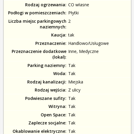
Rodzaj ogrzewania
CO własne
Podłogi w pomieszczeniach
Płytki
Liczba miejsc parkingowych
2
naziemnych
Kaucja
tak
Przeznaczenie
Handlowo/Usługowe
Przeznaczenie dodatkowe
Inne, Medyczne
(lokal)
Parking naziemny
Tak
Woda
Tak
Rodzaj kanalizacji
Miejska
Rodzaj wejścia
Z ulicy
Podwieszane sufity
Tak
Witryna
Tak
Open Space
Tak
Zaplecze socjalne
Tak
Okablowanie elektryczne
Tak