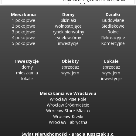
Małym. Lokal został częściowo
zaadaptowany/ wyremontowano około 40 mkw (2 pomieszczenia +
Mieszkania
Domy
Działki
toaleta) z przeznaczeniem na kosmetologię (brak białego montażu),
1 pokojowe
bliźniaki
Budowlane
pozostała...
2 pokojowe
wolnostojące
Siedliskowe
3 pokojowe
rynek pierwotny
Rolne
4 pokojowe
rynek wtórny
Rekreacyjne
5 pokojowe
inwestycje
Komercyjne
Inwestycje
Obiekty
Lokale
domy
sprzedaż
sprzedaż
mieszkania
wynajem
wynajem
lokale
inwestycje
Mieszkania we Wrocławiu
Wrocław Psie Pole
Wrocław Śródmieście
Wrocław Stare Miasto
Wrocław Krzyki
Wrocław Fabryczna
Świat Nieruchomości - Bracia Juszczak s.c.