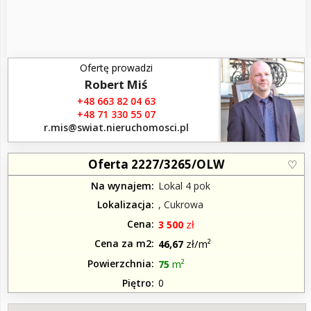
–
8
/
Ofertę prowadzi
Robert Miś
+48 663 82 04 63
+48 71 330 55 07
r.mis​@swiat.nieruchomosci.pl
Oferta 2227/3265/OLW
Na wynajem
Lokal 4 pok
Lokalizacja
, Cukrowa
Cena
zł
3 500
Cena za m2
zł/m²
46,67
Powierzchnia
m²
75
Piętro
0