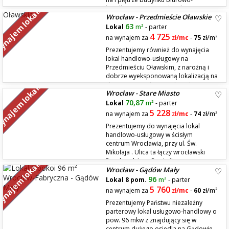
handlowego na Wrocławskim
najem lokali
Wrocław - Przedmieście Oławskie
Śródmieściu w okolicach ul. Grunwaldzkiej. Rozkład pomieszczeń to: -
open space ..............95,55 mkw - pom. biurowe ..........5,85 mkw - pom. ...
63
Lokal
m²
- parter
4 725
na wynajem za
zł
/mc
-
75
zł/m²
Prezentujemy również do wynajęcia
lokal handlowo-usługowy na
Przedmieściu Oławskim, z narożną i
dobrze wyeksponowaną lokalizacją na
skrzyżowaniu ulicy Więckowskiego i
najem lokali
Wrocław - Stare Miasto
Kościuszki. Witryny wychodzą na obydwie ulice, wejście znajduje się w
narożniku kamienicy. Lokal ma powierzchnię użytkową 63 m2 . W...
70,87
Lokal
m²
- parter
5 228
na wynajem za
zł
/mc
-
74
zł/m²
Prezentujemy do wynajęcia lokal
handlowo-usługowy w ścisłym
centrum Wrocławia, przy ul. Św.
Mikołaja . Ulica ta łączy wrocławski
Rynek z pl. Jana Pawła II, przez co
najem lokali
Wrocław - Gądów Mały
panuje na niej bardzo duży ruch. Elewacja i witryny lokalu są bardzo
dobrze widoczne dla przechodniów i kierowców a nad witrynami lokal...
96
Lokal 8 pom.
m²
- parter
5 760
na wynajem za
zł
/mc
-
60
zł/m²
Prezentujemy Państwu niezależny
parterowy lokal usługowo-handlowy o
pow. 96 mkw z znajdujący się w
centrum dużego osiedla na Gądowie