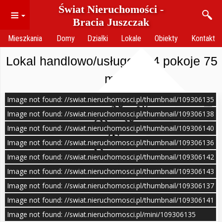
Świat Nieruchomości -
≡
Bracia Juszczak
Mieszkania
Domy
Działki
Lokale
Obiekty
Kontakt
Lokal handlowo/usługowy 4 pokoje 75
m²
Image not found: //swiat.nieruchomosci.pl/thumbnail/109306135
O
f
e
r
t
a
n
i
e
a
k
t
u
a
l
n
a
Image not found: //swiat.nieruchomosci.pl/thumbnail/109306138
Image not found: //swiat.nieruchomosci.pl/thumbnail/109306140
Image not found: //swiat.nieruchomosci.pl/thumbnail/109306136
Image not found: //swiat.nieruchomosci.pl/thumbnail/109306142
Image not found: //swiat.nieruchomosci.pl/thumbnail/109306143
Image not found: //swiat.nieruchomosci.pl/thumbnail/109306137
Image not found: //swiat.nieruchomosci.pl/thumbnail/109306141
Image not found: //swiat.nieruchomosci.pl/mini/109306135