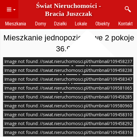
Świat Nieruchomości -
≡
Bracia Juszczak
Mieszkania
Domy
Działki
Lokale
Obiekty
Kontakt
Mieszkanie jednopoziomowe 2 pokoje
36.9 m²
Image not found: //swiat.nieruchomosci.pl/thumbnail/109458237
O
f
e
r
t
a
n
i
e
a
k
t
u
a
l
n
a
Image not found: //swiat.nieruchomosci.pl/thumbnail/109458238
Image not found: //swiat.nieruchomosci.pl/thumbnail/109458347
Image not found: //swiat.nieruchomosci.pl/thumbnail/109581065
Image not found: //swiat.nieruchomosci.pl/thumbnail/109458285
Image not found: //swiat.nieruchomosci.pl/thumbnail/109580960
Image not found: //swiat.nieruchomosci.pl/thumbnail/109458310
Image not found: //swiat.nieruchomosci.pl/thumbnail/109458292
Image not found: //swiat.nieruchomosci.pl/thumbnail/109458316