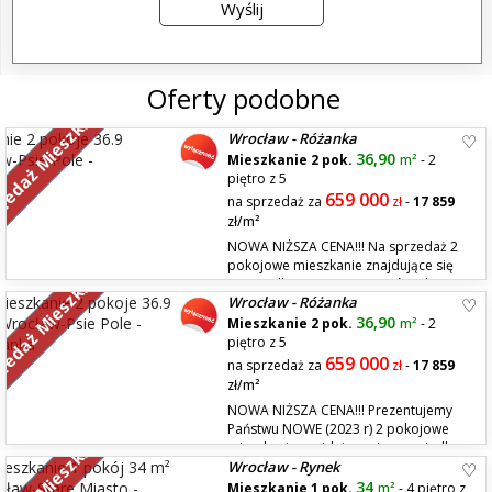
Oferty podobne
zedaż Mieszkań
Wrocław - Różanka
36,90
Mieszkanie 2 pok.
m²
- 2
piętro z 5
659 000
na sprzedaż za
zł
-
17 859
zł/m²
NOWA NIŻSZA CENA!!! Na sprzedaż 2
pokojowe mieszkanie znajdujące się
zedaż Mieszkań
na osiedlu ,,Nowe Miasto Różanka" w
Wrocław - Różanka
apartamentowcu przy ul. Młynarskiej, który został odrestaurowany
dzięki czemu industrialny wygląd młyna idealn...
36,90
Mieszkanie 2 pok.
m²
- 2
piętro z 5
659 000
na sprzedaż za
zł
-
17 859
zł/m²
NOWA NIŻSZA CENA!!! Prezentujemy
Państwu NOWE (2023 r) 2 pokojowe
mieszkanie znajdujące się na osiedlu
Wrocław - Rynek
,,Nowe Miasto Różanka" w apartamentowcu przy ul. Młynarskiej, który
został odrestaurowany dzięki czemu industri...
34
Mieszkanie 1 pok.
m²
- 4 piętro z