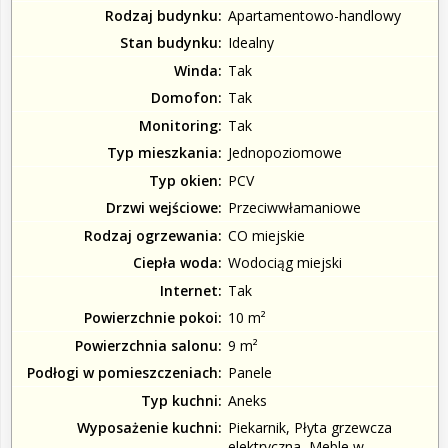
Rodzaj budynku
Apartamentowo-handlowy
Stan budynku
Idealny
Winda
Tak
Domofon
Tak
Monitoring
Tak
Typ mieszkania
Jednopoziomowe
Typ okien
PCV
Drzwi wejściowe
Przeciwwłamaniowe
Rodzaj ogrzewania
CO miejskie
Ciepła woda
Wodociąg miejski
Internet
Tak
Powierzchnie pokoi
10 m²
Powierzchnia salonu
9 m²
Podłogi w pomieszczeniach
Panele
Typ kuchni
Aneks
Wyposażenie kuchni
Piekarnik, Płyta grzewcza
elektryczna, Meble w