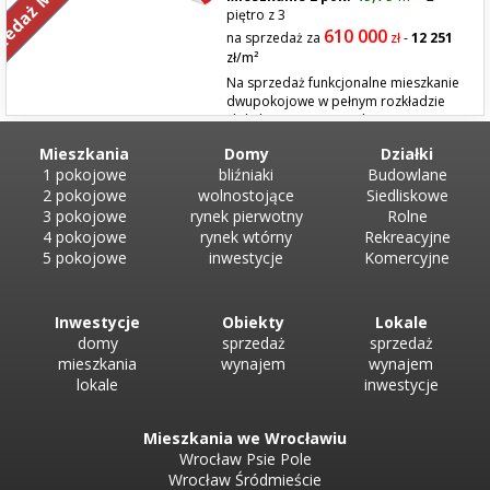
zedaż Mieszkań
wykończenia. Układ mieszkania: Duży, jasny pokój z balkonem, Sypia...
piętro z 3
610 000
na sprzedaż za
zł
-
12 251
zł/m²
Na sprzedaż funkcjonalne mieszkanie
dwupokojowe w pełnym rozkładzie
zlokalizowane na zamkniętym
monitorowanym i strzeżonym osiedlu przy ul. Obornickiej 77.
Mieszkania
Domy
Działki
Nieruchomość znajduje się na II piętrze niskiego budynku i składa się z
1 pokojowe
bliźniaki
Budowlane
salonu z wyjściem na przestronny balkon, sypialni, oddzielnej kuchni z ...
2 pokojowe
wolnostojące
Siedliskowe
3 pokojowe
rynek pierwotny
Rolne
4 pokojowe
rynek wtórny
Rekreacyjne
5 pokojowe
inwestycje
Komercyjne
Inwestycje
Obiekty
Lokale
domy
sprzedaż
sprzedaż
mieszkania
wynajem
wynajem
lokale
inwestycje
Mieszkania we Wrocławiu
Wrocław Psie Pole
Wrocław Śródmieście