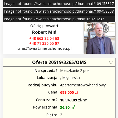
–
15
Image not found: //swiat.nieruchomosci.pl/thumbnail/109458317
/
Image not found: //swiat.nieruchomosci.pl/thumbnail/109458308
Image not found: //swiat.nieruchomosci.pl/mini/109458237
Ofertę prowadzi
Image not found: //swiat.nieruchomosci.pl/thumbnail/109458296
Robert Miś
Image not found: //swiat.nieruchomosci.pl/thumbnail/109458318
+48 663 82 04 63
Image not found: //swiat.nieruchomosci.pl/thumbnail/109458309
+48 71 330 55 07
r.mis​@swiat.nieruchomosci.pl
Image not found: //swiat.nieruchomosci.pl/thumbnail/109580971
Oferta 20519/3265/OMS
Na sprzedaż
Mieszkanie 2 pok
Lokalizacja
, Młynarska
Rodzaj budynku
Apartamentowo-handlowy
Cena
zł
699 000
Cena za m2
zł/m²
18 943,09
Powierzchnia
m²
36,90
Piętro
2