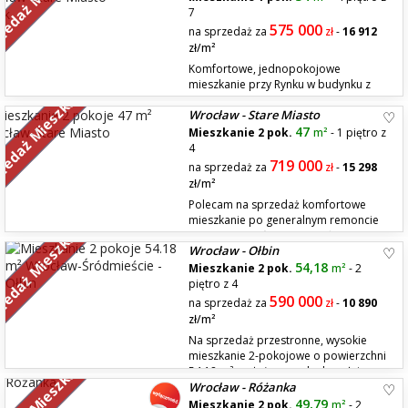
zedaż Mieszkań
7
575 000
na sprzedaż za
zł
-
16 912
zł/m²
Komfortowe, jednopokojowe
mieszkanie przy Rynku w budynku z
zedaż Mieszkań
2009r. z recepcją, monitoringiem i
Wrocław - Stare Miasto
ochroną. Mieszkanie składa się z: pokoju z aneksem kuchennym, łazienki
i dużego przedpokoju. Powierzchnia po podłodze 34,4 mkw, ze względu
47
Mieszkanie 2 pok.
m²
- 1 piętro z
na skos powierzchnia użytkowa wynosi 31mkw. Najwyższy standard
4
wyk...
719 000
na sprzedaż za
zł
-
15 298
zł/m²
Polecam na sprzedaż komfortowe
mieszkanie po generalnym remoncie
zedaż Mieszkań
na starym mieście we Wrocławiu, w
Wrocław - Ołbin
bezpośrednim sąsiedztwie Rynku – ul. Łaciarska. Stare miasto, szybki
dostęp do dworca PKP, uczelni i punktów usługowych. Powierzchnia: 46
54,18
Mieszkanie 2 pok.
m²
- 2
m² | 1 piętro | balkon (loggia) | piwnica 4 m² Rozkład mieszkan...
piętro z 4
590 000
na sprzedaż za
zł
-
10 890
zł/m²
Na sprzedaż przestronne, wysokie
mieszkanie 2-pokojowe o powierzchni
54,18 m², położone w doskonałej
Wrocław - Różanka
lokalizacji – Wrocław, ul. Jedności Narodowej. Nieruchomość znajduje
się w zadbanej kamienicy po remoncie i oferuje wysoki standard
49,79
Mieszkanie 2 pok.
m²
- 2