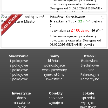
Polecam na wynajem przestronną
nowoczesną kawalerkę z balkonem.
Dostępna od 01.09.2026 MIESZKANIE -
ajem Mieszkań
pokój z kuchnią (Uwaga! brak
Wrocław - Stare Miasto
piekarnika i zmywarki do naczyń) - balkon - łazienka - wspólny hall z
dodatkową szafą, odkurzaczem i mopem do wspólnego użytku dla tego
32
Mieszkanie 1 pok.
m²
- 1 piętro z
mieszkania i 2 innych mieszkań LO...
5
2 100
na wynajem za
zł
/mc
-
66
zł/m²
Polecam na wynajem przestronną
nowoczesną kawalerkę. Dostępna od
01.09.2026 MIESZKANIE - pokój z
kuchnią (Uwaga! brak piekarnika i
zmywarki do naczyń) - łazienka - wspólny hall z dodatkową szafą,
Mieszkania
Domy
Działki
odkurzaczem i mopem do wspólnego użytku dla tego mieszkania i 2
1 pokojowe
bliźniaki
Budowlane
innych mieszkań LOKALIZACJA - Ul. Tęcz...
2 pokojowe
wolnostojące
Siedliskowe
3 pokojowe
rynek pierwotny
Rolne
4 pokojowe
rynek wtórny
Rekreacyjne
5 pokojowe
inwestycje
Komercyjne
Inwestycje
Obiekty
Lokale
domy
sprzedaż
sprzedaż
mieszkania
wynajem
wynajem
lokale
inwestycje