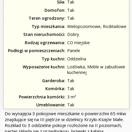
Siła
Tak
Domofon
Tak
Teren ogrodzony
Tak
Typ mieszkania
Wielopoziomowe, Rozkładowe
Stan nieruchomości
Dobry
Rodzaj ogrzewania
CO miejskie
Podłogi w pomieszczeniach
Panele
Typ kuchni
Oddzielna
Wyposażenie kuchni
Lodówka, Meble w zabudowie
kuchennej
Garderoba
Tak
Komórka
Tak
Powierzchnia komórki
3 m²
Umeblowanie
Tak
Do wynajęcia 3 pokojowe mieszkanie o powierzchni 65 mkw
znajdujące się na III piętrze w dzielnicy Krzyki-Księże Małe.
Rozkład to 3 oddzielne pokoje rozłożone na II poziomach,
parter składa się z przedpokoju, łazienki z kabina