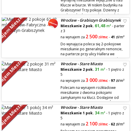
Wynajmę mieszkanie Wyłącznie u nas!
Klucze w biurze. W niskim budynku na
Grabiszynie! Trzy pokoje. Dzienny z
ajem Mieszkań
aneksem kuchennym, dwie niezależne
Wrocław - Grabiszyn Grabiszynek
sypialnie (jedna z garderobą). Po remoncie: instalacja elektryczna
miedziana, gładzie, okna antywłamaniowe. Zabudowa aneksu,
61,48
Mieszkanie 2 pok.
m²
- parter
zmywarka, lodówka, kuchnia...
z 3
2 500
na wynajem za
zł
/mc
-
41
zł/m²
Do wynajęcia poleca się 2-pokojowe
mieszkanie po generalnym remoncie,
na parterze przy ulicy Hallera we
ajem Mieszkań
Wrocławiu. Mieszkanie o powierzchni
Wrocław - Stare Miasto
61,48 m² po remoncie w roku 2020, zlokalizowane w doskonałym
miejscu. Dla 1 lub 2 studentek/studentów. UKŁAD POMIESZCZEŃ: Salon
31
Mieszkanie 2 pok.
m²
- 1 piętro z
ok. 22 m² Kuchnia ok. 16,8 m...
5
3 000
na wynajem za
zł
/mc
-
97
zł/m²
Polecam na wynajem rozkładowe
mieszkanie z dwoma pokojami
zamykanymi na klucz. Dostępne od
ajem Mieszkań
01.09.2026 MIESZKANIE - POKÓJ 1:
Wrocław - Stare Miasto
około 8-9 m2 Wyposażony w rozkładaną sofę, szafę, biurko, krzesło,
wiszące szafki - POKÓJ 2: około 8-9 m2 Wyposażony w rozkładaną sofę,
34
Mieszkanie 1 pok.
m²
- 1 piętro z
szafę, biurko, krzesło, wiszące szafk...
5
2 100
na wynajem za
zł
/mc
-
62
zł/m²