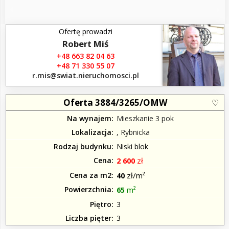
Ofertę prowadzi
Robert Miś
+48 663 82 04 63
+48 71 330 55 07
r.mis​@swiat.nieruchomosci.pl
Oferta 3884/3265/OMW
Na wynajem
Mieszkanie 3 pok
Lokalizacja
, Rybnicka
Rodzaj budynku
Niski blok
Cena
zł
2 600
Cena za m2
zł/m²
40
Powierzchnia
m²
65
Piętro
3
Liczba pięter
3