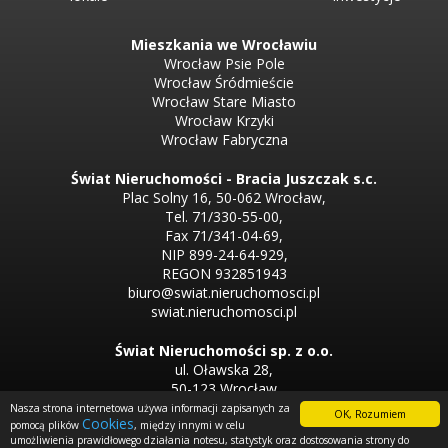
Mieszkania we Wrocławiu
Wrocław Psie Pole
Wrocław Śródmieście
Wrocław Stare Miasto
Wrocław Krzyki
Wrocław Fabryczna
Świat Nieruchomości - Bracia Juszczak s.c.
Plac Solny 16, 50-062 Wrocław,
Tel. 71/330-55-00,
Fax 71/341-04-69,
NIP 899-24-64-929,
REGON 932851943
biuro@swiat.nieruchomosci.pl
swiat.nieruchomosci.pl
Świat Nieruchomości sp. z o.o.
ul. Oławska 28,
50-123 Wrocław
Tel. 71/330-50-50,
Nasza strona internetowa używa informacji zapisanych za
OK, Rozumiem
Cookies
Tel. 71/330-33-00
pomocą plików
, między innymi w celu
umożliwienia prawidłowego działania notesu, statystyk oraz dostosowania strony do