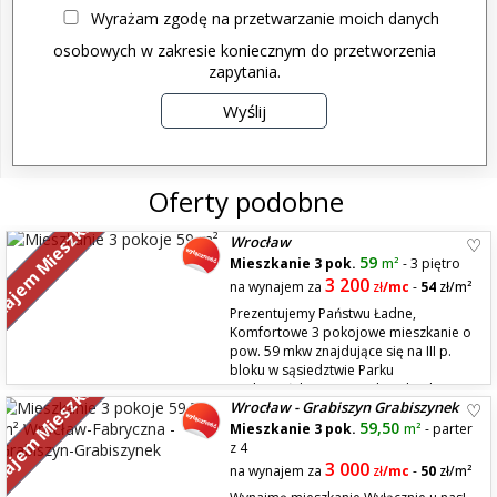
Wyrażam zgodę na przetwarzanie moich danych
osobowych w zakresie koniecznym do przetworzenia
zapytania.
Oferty podobne
ajem Mieszkań
Wrocław
59
Mieszkanie 3 pok.
m²
- 3 piętro
3 200
na wynajem za
zł
/mc
-
54
zł/m²
Prezentujemy Państwu Ładne,
Komfortowe 3 pokojowe mieszkanie o
pow. 59 mkw znajdujące się na III p.
bloku w sąsiedztwie Parku
ajem Mieszkań
Grabiszyńskiego przy ul. Stolarskiej.
Wrocław - Grabiszyn Grabiszynek
Mieszkanie składa się z obszernego przedpokoju z dużą wnękową szafą,
salonu z wyjściem na balkon połączonego z aneksem kuchennym,
59,50
Mieszkanie 3 pok.
m²
- parter
sypial...
z 4
3 000
na wynajem za
zł
/mc
-
50
zł/m²