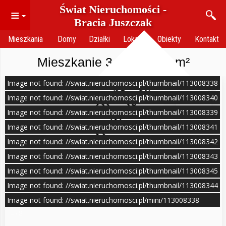
Świat Nieruchomości -
≡
Bracia Juszczak
Mieszkania
Domy
Działki
Lokale
Obiekty
Kontakt
Mieszkanie 3 pokoje 65 m²
Image not found: //swiat.nieruchomosci.pl/thumbnail/113008338
O
f
e
r
t
a
n
i
e
a
k
t
u
a
l
n
a
Image not found: //swiat.nieruchomosci.pl/thumbnail/113008340
Image not found: //swiat.nieruchomosci.pl/thumbnail/113008339
Image not found: //swiat.nieruchomosci.pl/thumbnail/113008341
Image not found: //swiat.nieruchomosci.pl/thumbnail/113008342
Image not found: //swiat.nieruchomosci.pl/thumbnail/113008343
Image not found: //swiat.nieruchomosci.pl/thumbnail/113008345
Image not found: //swiat.nieruchomosci.pl/thumbnail/113008344
Image not found: //swiat.nieruchomosci.pl/mini/113008338
–
8
/