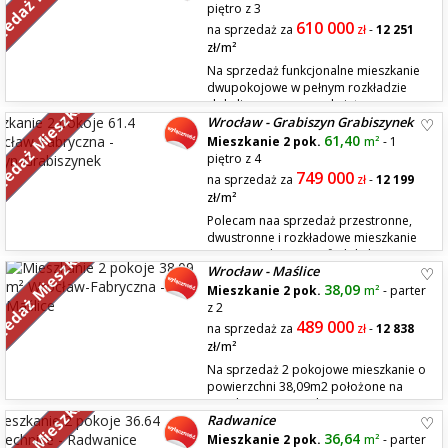
zedaż Mieszkań
z salonu z wyjściem na przestronny balkon, sypialni, oddzielnej ...
piętro z 3
610 000
na sprzedaż za
zł
-
12 251
zł/m²
Na sprzedaż funkcjonalne mieszkanie
dwupokojowe w pełnym rozkładzie
zedaż Mieszkań
zlokalizowane na zamkniętym
Wrocław - Grabiszyn Grabiszynek
monitorowanym i strzeżonym osiedlu przy ul. Obornickiej 77.
Nieruchomość znajduje się na II piętrze niskiego budynku i składa się z
61,40
Mieszkanie 2 pok.
m²
- 1
salonu z wyjściem na przestronny balkon, sypialni, oddzielnej kuchni z ...
piętro z 4
749 000
na sprzedaż za
zł
-
12 199
zł/m²
Polecam naa sprzedaż przestronne,
dwustronne i rozkładowe mieszkanie
zedaż Mieszkań
o powierzchni 61,4 m², zlokalizowane
Wrocław - Maślice
w jednej z najbardziej pożądanych i zielonych dzielnic Wrocławia – na
Grabiszynku (ul. Inżynierska). Lokal znajduje się na idealnym 1. piętrze w
38,09
Mieszkanie 2 pok.
m²
- parter
zadbanym, 4-piętrowym budynku z 1960 roku, który ...
z 2
489 000
na sprzedaż za
zł
-
12 838
zł/m²
Na sprzedaż 2 pokojowe mieszkanie o
powierzchni 38,09m2 położone na
wysokim parterze dwupiętrowego
Radwanice
bloku z roku 2012 na Maślicach. Mieszkanie składa się z salonu z
aneksem, sypialni, łazienki i przedpokoju. Atutem mieszkania jest taras
36,64
Mieszkanie 2 pok.
m²
- parter