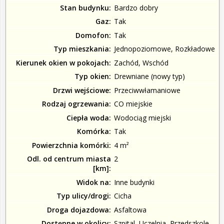
Stan budynku
Bardzo dobry
Gaz
Tak
Domofon
Tak
Typ mieszkania
Jednopoziomowe, Rozkładowe
Kierunek okien w pokojach
Zachód, Wschód
Typ okien
Drewniane (nowy typ)
Drzwi wejściowe
Przeciwwłamaniowe
Rodzaj ogrzewania
CO miejskie
Ciepła woda
Wodociąg miejski
Komórka
Tak
Powierzchnia komórki
4 m²
Odl. od centrum miasta
2
[km]
Widok na
Inne budynki
Typ ulicy/drogi
Cicha
Droga dojazdowa
Asfaltowa
Dostępne w okolicy
Szpital, Uczelnia, Przedszkole,