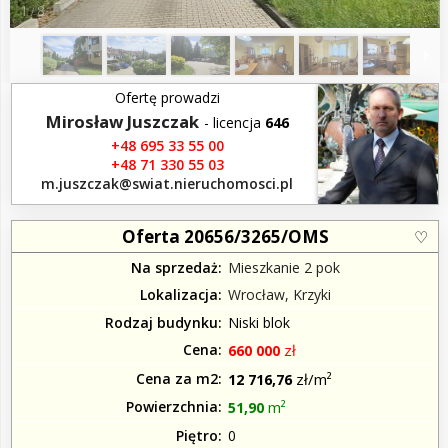
1
8
/
Ofertę prowadzi
Mirosław Juszczak
- licencja
646
+48 695 33 55 00
+48 71 330 55 03
m.juszczak​@swiat.nieruchomosci.pl
Oferta 20656/3265/OMS
Na sprzedaż
Mieszkanie 2 pok
Lokalizacja
Wrocław, Krzyki
Rodzaj budynku
Niski blok
Cena
zł
660 000
Cena za m2
zł/m²
12 716,76
Powierzchnia
m²
51,90
Piętro
0