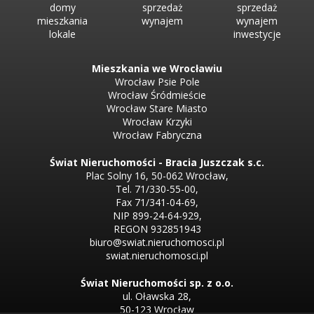
domy
sprzedaż
sprzedaż
mieszkania
wynajem
wynajem
lokale
inwestycje
Mieszkania we Wrocławiu
Wrocław Psie Pole
Wrocław Śródmieście
Wrocław Stare Miasto
Wrocław Krzyki
Wrocław Fabryczna
Świat Nieruchomości - Bracia Juszczak s.c.
Plac Solny 16, 50-062 Wrocław,
Tel. 71/330-55-00,
Fax 71/341-04-69,
NIP 899-24-64-929,
REGON 932851943
biuro@swiat.nieruchomosci.pl
swiat.nieruchomosci.pl
Świat Nieruchomości sp. z o.o.
ul. Oławska 28,
50-123 Wrocław