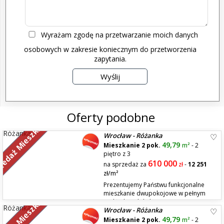
Wyrażam zgodę na przetwarzanie moich danych
osobowych w zakresie koniecznym do przetworzenia
zapytania.
Oferty podobne
zedaż Mieszkań
Wrocław - Różanka
49,79
Mieszkanie 2 pok.
m²
- 2
piętro z 3
610 000
na sprzedaż za
zł
-
12 251
zł/m²
Prezentujemy Państwu funkcjonalne
mieszkanie dwupokojowe w pełnym
rozkładzie zlokalizowane na
Wrocław - Różanka
zamkniętym monitorowanym i strzeżonym osiedlu przy ul. Obornickiej
77. Nieruchomość znajduje się na II piętrze niskiego budynku i składa się
49,79
Mieszkanie 2 pok.
m²
- 2