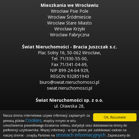
Mieszkania we Wrocławiu
Wrocław Psie Pole
Wrocław Śródmieście
Wrocław Stare Miasto
Wrocław Krzyki
Wrocław Fabryczna
Świat Nieruchomości - Bracia Juszczak s.c.
Plac Solny 16, 50-062 Wrocław,
Tel. 71/330-55-00,
Fax 71/341-04-69,
NIP 899-24-64-929,
REGON 932851943
biuro@swiat.nieruchomosci.pl
swiat.nieruchomosci.pl
Świat Nieruchomości sp. z o.o.
ul. Oławska 28,
50-123 Wrocław
Nasza strona internetowa używa informacji zapisanych za
Tel. 71/330-50-50,
OK, Rozumiem
Cookies
pomocą plików
, między innymi w celu
Tel. 71/330-33-00
umożliwienia prawidłowego działania notesu, statystyk oraz dostosowania strony do
preferencji użytkownika. Więcej informacji - w tym pomoc jak zablokować cookies na
stronach informacyjnych
Firma partnerska
naszej stronie - znajdą Państwo na
. Zapraszamy do