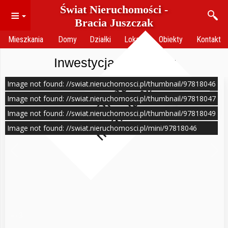
Świat Nieruchomości -
≡
Bracia Juszczak
Mieszkania
Domy
Działki
Lokale
Obiekty
Kontakt
Inwestycja - Brochów
Image not found: //swiat.nieruchomosci.pl/thumbnail/97818046
O
f
e
r
t
a
n
i
e
a
k
t
u
a
l
n
a
Image not found: //swiat.nieruchomosci.pl/thumbnail/97818047
Image not found: //swiat.nieruchomosci.pl/thumbnail/97818049
Image not found: //swiat.nieruchomosci.pl/mini/97818046
–
3
/