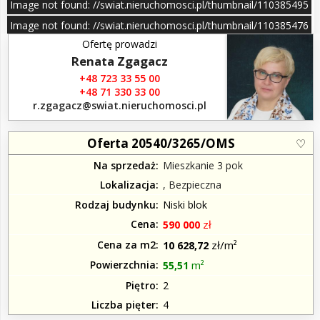
Image not found: //swiat.nieruchomosci.pl/thumbnail/110385495
Image not found: //swiat.nieruchomosci.pl/thumbnail/110385476
Ofertę prowadzi
Image not found: //swiat.nieruchomosci.pl/mini/112032528
Renata Zgagacz
+48 723 33 55 00
+48 71 330 33 00
r.zgagacz​@swiat.nieruchomosci.pl
Oferta 20540/3265/OMS
Na sprzedaż
Mieszkanie 3 pok
Lokalizacja
, Bezpieczna
Rodzaj budynku
Niski blok
Cena
zł
590 000
Cena za m2
zł/m²
10 628,72
Powierzchnia
m²
55,51
Piętro
2
Liczba pięter
4