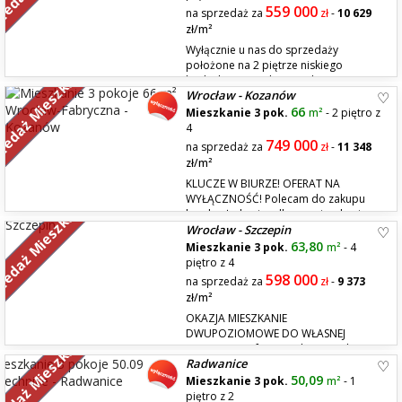
559 000
na sprzedaż za
zł
-
10 629
zł/m²
Wyłącznie u nas do sprzedaży
położone na 2 piętrze niskiego
zedaż Mieszkań
budynku na Osobowicach w otoczeniu
Wrocław - Kozanów
zieleni 3 rozkładowe pokoje. Aktualnie większy pokój połączony z
kuchnią. Niskie koszty utrzymania 760 z funduszem remontowym w
66
Mieszkanie 3 pok.
m²
- 2 piętro z
wysokości 154 zł Mieszkanie do remontu. Dostępne od zaraz- klucze w
4
biurze...
749 000
na sprzedaż za
zł
-
11 348
zł/m²
KLUCZE W BIURZE! OFERAT NA
WYŁĄCZNOŚĆ! Polecam do zakupu
zedaż Mieszkań
bardzo ładne i zadbane mieszkanie na
Wrocław - Szczepin
2 piętrze w niskim budynku z 2002 roku Gotowe do zamieszkania. 3
osobne pokoje + kuchnia, łazienka z wanną i osobna toaleta. Mieszkanie
63,80
Mieszkanie 3 pok.
m²
- 4
jest po remoncie i malowaniu, może zostać w dużej części umeblowan...
piętro z 4
598 000
na sprzedaż za
zł
-
9 373
zł/m²
OKAZJA MIESZKANIE
DWUPOZIOMOWE DO WŁASNEJ
zedaż Mieszkań
ADAPTACJI! Oferujmy do sprzedaży
Radwanice
rozkładowe, dwupoziomowe mieszkanie z dużym balkonem. Na
pierwszej kondygnacji mieszkania znajdują się; - osobna kuchnia z
50,09
Mieszkanie 3 pok.
m²
- 1
oknem, - pokój dzienny z którego wychodzimy na duży balkon, - korytarz
piętro z 2