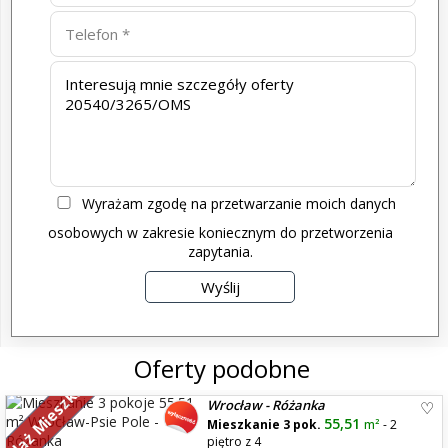
Wyrażam zgodę na przetwarzanie moich danych
osobowych w zakresie koniecznym do przetworzenia
zapytania.
Oferty podobne
zedaż Mieszkań
Wrocław - Różanka
55,51
Mieszkanie 3 pok.
m²
- 2
piętro z 4