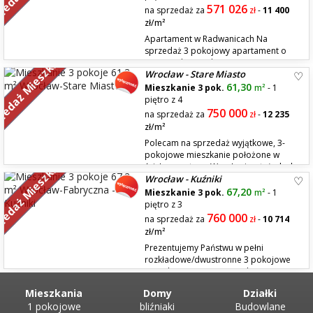
Druga kondygnacja w mieszk...
571 026
na sprzedaż za
zł
-
11 400
zł/m²
Apartament w Radwanicach Na
sprzedaż 3 pokojowy apartament o
zedaż Mieszkań
powierzchni użytkowej 50,09m2 z
Wrocław - Stare Miasto
balkonem 4,91m2, położony na pierwszym piętrze 2 piętrowego
budynku mieszkalnego. W skład mieszkania wchodzą: - Salon z aneksem
61,30
Mieszkanie 3 pok.
m²
- 1
18,19m2 - pokój 12,63m2 - pokój 8,61m2 - łazienka 4,54m2 - przedpokój
piętro z 4
6,12m2....
750 000
na sprzedaż za
zł
-
12 235
zł/m²
Polecam na sprzedaż wyjątkowe, 3-
pokojowe mieszkanie położone w
zedaż Mieszkań
ścisłym centrum Wrocławia – tuż obok
Wrocław - Kuźniki
DH Renoma. Lokal znajduje się w kameralnym, niskim budynku
położonym wśród zieleni przy zadrzewionym podwórku, od strony ul.
67,20
Mieszkanie 3 pok.
m²
- 1
Podwale blok sąsiaduje z fosą miejską. Lokalizacja łączy w sobie atuty
piętro z 3
cen...
760 000
na sprzedaż za
zł
-
10 714
zł/m²
Prezentujemy Państwu w pełni
rozkładowe/dwustronne 3 pokojowe
mieszkanie o pow. 67,2 mkw,
położone na Ip./wysoki parter niskiego budynku przy ul. Puckiej. Rozkład
Mieszkania
Domy
Działki
mieszkania to, duży przedpokój połączony z salonem 2 sypialnie,
1 pokojowe
bliźniaki
Budowlane
kuchnia, łaz...