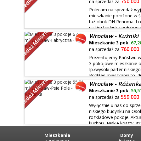
750 000
na sprzedaż za
Polecam na sprzedaż wy
mieszkanie położone w ś
tuż obok DH Renoma. Lok
Sprzedaż Mieszkań
niskim budynku położony
zadrzewionym podwórku, od strony ul. Podwale blok sąs
Wrocław - Kuźniki
Lokalizacja łączy w sobie atuty cen...
Mieszkanie 3 pok.
67,2
760 000
na sprzedaż za
Prezentujemy Państwu w
3 pokojowe mieszkanie o
Ip./wysoki parter niskiego
Sprzedaż Mieszkań
Rozkład mieszkania to, d
salonem 2 sypialnie, kuchnia, łaz...
Wrocław - Różank
Mieszkanie 3 pok.
55,5
559 000
na sprzedaż za
Wyłącznie u nas do sprze
niskiego budynku na Osob
rozkładowe pokoje. Aktua
kuchnią. Niskie koszty u
remontowym w wysokości 154 zł Mieszkanie do remont
w biurze...
Mieszkania
Domy