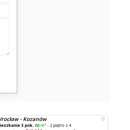
rocław - Kozanów
ieszkanie 3 pok.
66
m²
- 2 piętro z 4