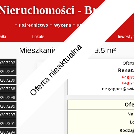
Nieruchomości - Bracia J
-
-
-
-
Pośrednictwo
Wycena
Kredyty
notes (
0
)
ałki
Lokale
Obiekty
Inwesty
Oferta nieaktualna
Mieszkanie 3 pokoje 59.5 m²
99207292
Ofert
Renat
99207291
+48 72
99207289
+48 71
99207288
r.zgagacz​@swi
99207298
Ofe
99207295
Na
99207297
L
99207301
Rodza
99207294