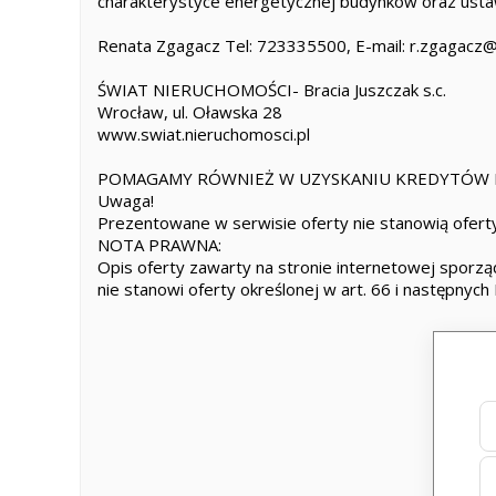
charakterystyce energetycznej budynków oraz ust
Renata Zgagacz Tel: 723335500, E-mail: r.zgagacz@
ŚWIAT NIERUCHOMOŚCI- Bracia Juszczak s.c.
Wrocław, ul. Oławska 28
www.swiat.nieruchomosci.pl
POMAGAMY RÓWNIEŻ W UZYSKANIU KREDYTÓW H
Uwaga!
Prezentowane w serwisie oferty nie stanowią oferty
NOTA PRAWNA:
Opis oferty zawarty na stronie internetowej sporząd
nie stanowi oferty określonej w art. 66 i następnych 