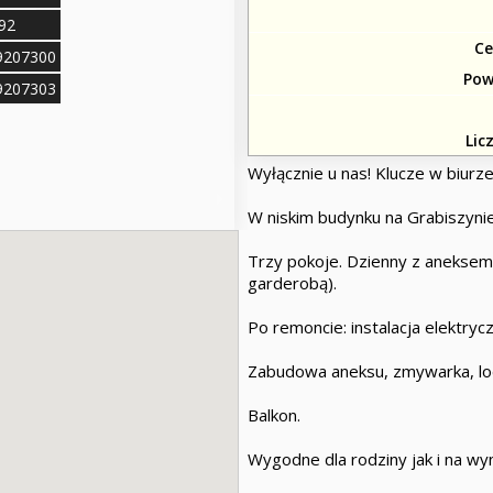
292
Ce
99207300
Pow
99207303
Lic
Wyłącznie u nas! Klucze w biurze
W niskim budynku na Grabiszynie
Trzy pokoje. Dzienny z aneksem 
garderobą).
Po remoncie: instalacja elektry
Zabudowa aneksu, zmywarka, lod
Balkon.
Wygodne dla rodziny jak i na wy