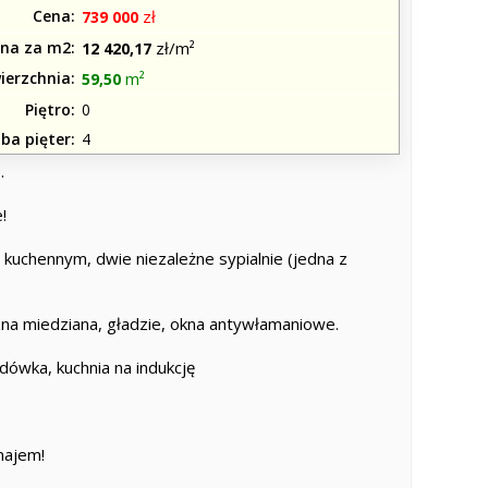
Cena
zł
739 000
na za m2
zł/m²
12 420,17
ierzchnia
m²
59,50
Piętro
0
zba pięter
4
.
!
kuchennym, dwie niezależne sypialnie (jedna z
czna miedziana, gładzie, okna antywłamaniowe.
ówka, kuchnia na indukcję
najem!