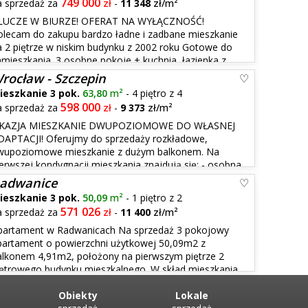
749 000
a sprzedaż za
zł
-
11 348
zł/m²
LUCZE W BIURZE! OFERAT NA WYŁĄCZNOŚĆ!
olecam do zakupu bardzo ładne i zadbane mieszkanie
a 2 piętrze w niskim budynku z 2002 roku Gotowe do
amieszkania. 3 osobne pokoje + kuchnia, łazienka z
anie jest po remoncie i malowaniu, może zostać w
rocław - Szczepin
ieszkanie 3 pok.
63,80
m²
- 4 piętro z 4
598 000
a sprzedaż za
zł
-
9 373
zł/m²
KAZJA MIESZKANIE DWUPOZIOMOWE DO WŁASNEJ
DAPTACJI! Oferujmy do sprzedaży rozkładowe,
wupoziomowe mieszkanie z dużym balkonem. Na
ierwszej kondygnacji mieszkania znajdują się; - osobna
ny z którego wychodzimy na duży balkon, - korytarz
adwanice
ieszkanie 3 pok.
50,09
m²
- 1 piętro z 2
571 026
a sprzedaż za
zł
-
11 400
zł/m²
partament w Radwanicach Na sprzedaż 3 pokojowy
partament o powierzchni użytkowej 50,09m2 z
alkonem 4,91m2, położony na pierwszym piętrze 2
iętrowego budynku mieszkalnego. W skład mieszkania
19m2 - pokój 12,63m2 - pokój 8,61m2 - łazienka
Obiekty
Lokale