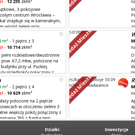
zł
-
12 235
zł/m²
n
jątkowe, 3-pokojowe
K
cisłym centrum Wrocławia –
P
al znajduje się w kameralnym,
n
Sprzedaż Mieszkań
m wśród zieleni przy
z
iaduje z fosą miejską.
wanną i osobna toaleta. Mieszk
W
dużej części umeblowan...
0
m²
- 1 piętro z 3
M
zł
-
10 714
zł/m²
n
 pełni rozkładowe/dwustronne
O
 pow. 67,2 mkw, położone na
A
 budynku przy ul. Puckiej.
d
Sprzedaż Mieszkań
uży przedpokój połączony z
p
kuchnia z oknem, - pokój dzien
a
R
Druga kondygnacja w mieszk...
1
m²
- 2 piętro z 4
M
zł
-
10 629
zł/m²
n
daży położone na 2 piętrze
A
owicach w otoczeniu zieleni 3
a
lnie większy pokój połączony z
b
trzymania 760 z funduszem
p
u. Dostępne od zaraz- klucze
wchodzą: - Salon z aneksem 18,
Działki
4,54m2 - przedpokój 6,12m2....
Inwestycje