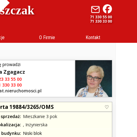
uszczak
71 330 55 00
71 330 33 00
cje
O Firmie
Kontakt
ę prowadzi
a Zgagacz
3 33 55 00
 330 33 00
at.nieruchomosci.pl
rta 19884/3265/OMS
 sprzedaż
Mieszkanie 3 pok
okalizacja
, Inżynierska
j budynku
Niski blok