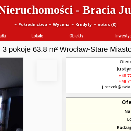
Nieruchomości - Bracia J
-
-
-
-
Pośrednictwo
Wycena
Kredyty
notes (
0
)
ałki
Lokale
Obiekty
Inwesty
 3 pokoje 63.8 m² Wrocław-Stare Miasto
Ofert
Justy
+48 72
+48 71
j.reczek​@swia
Ofe
Na
L
Rodza