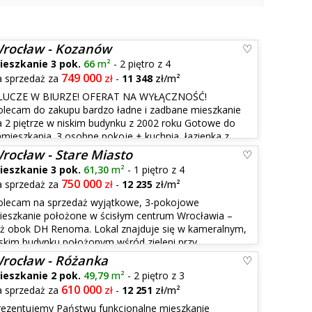
rocław - Kozanów
ieszkanie 3 pok.
66
m²
- 2 piętro z 4
749 000
a sprzedaż za
zł
-
11 348
zł/m²
LUCZE W BIURZE! OFERAT NA WYŁĄCZNOŚĆ!
olecam do zakupu bardzo ładne i zadbane mieszkanie
a 2 piętrze w niskim budynku z 2002 roku Gotowe do
amieszkania. 3 osobne pokoje + kuchnia, łazienka z
anie jest po remoncie i malowaniu, może zostać w
rocław - Stare Miasto
ieszkanie 3 pok.
61,30
m²
- 1 piętro z 4
750 000
a sprzedaż za
zł
-
12 235
zł/m²
olecam na sprzedaż wyjątkowe, 3-pokojowe
ieszkanie położone w ścisłym centrum Wrocławia –
uż obok DH Renoma. Lokal znajduje się w kameralnym,
iskim budynku położonym wśród zieleni przy
ny ul. Podwale blok sąsiaduje z fosą miejską.
rocław - Różanka
en...
ieszkanie 2 pok.
49,79
m²
- 2 piętro z 3
610 000
a sprzedaż za
zł
-
12 251
zł/m²
rezentujemy Państwu funkcjonalne mieszkanie