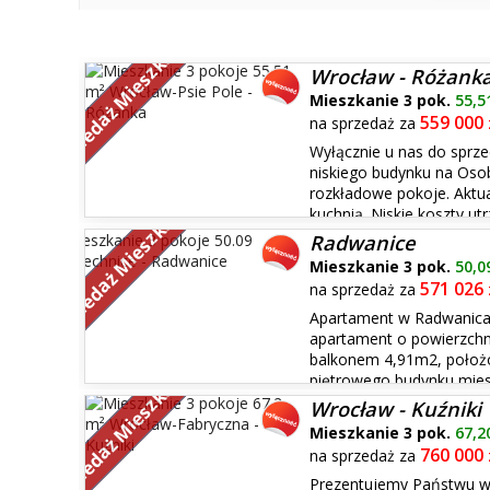
Sprzedaż Mieszkań
Wrocław - Różank
Mieszkanie 3 pok.
55,5
559 000
na sprzedaż za
Wyłącznie u nas do sprze
niskiego budynku na Osob
rozkładowe pokoje. Aktua
Sprzedaż Mieszkań
kuchnią. Niskie koszty u
remontowym w wysokości 154 zł Mieszkanie do remont
Radwanice
w biurze...
Mieszkanie 3 pok.
50,0
571 026
na sprzedaż za
Apartament w Radwanica
apartament o powierzchn
balkonem 4,91m2, położo
Sprzedaż Mieszkań
piętrowego budynku mies
wchodzą: - Salon z aneksem 18,19m2 - pokój 12,63m2 -
Wrocław - Kuźniki
4,54m2 - przedpokój 6,12m2....
Mieszkanie 3 pok.
67,2
760 000
na sprzedaż za
Prezentujemy Państwu w