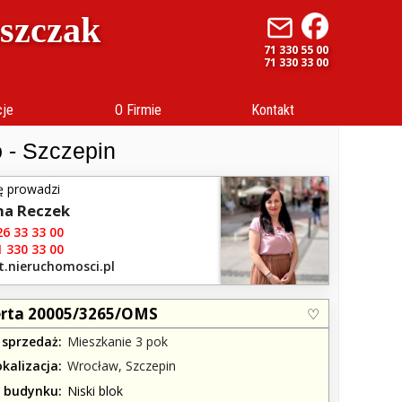
uszczak
71 330 55 00
71 330 33 00
cje
O Firmie
Kontakt
 - Szczepin
ę prowadzi
na Reczek
6 33 33 00
 330 33 00
t.nieruchomosci.pl
rta 20005/3265/OMS
 sprzedaż
Mieszkanie 3 pok
okalizacja
Wrocław, Szczepin
j budynku
Niski blok