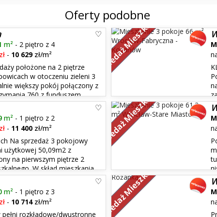
Oferty podobne
Sprzedaż Mieszkań
a
W
1
m²
- 2 piętro z 4
M
zł
-
10 629
zł/m²
n
daży położone na 2 piętrze
K
owicach w otoczeniu zieleni 3
P
lnie większy pokój połączony z
n
Sprzedaż Mieszkań
trzymania 760 z funduszem
z
u. Dostępne od zaraz- klucze
wanną i osobna toaleta. Mieszk
W
dużej części umeblowan...
9
m²
- 1 piętro z 2
M
zł
-
11 400
zł/m²
n
ch Na sprzedaż 3 pokojowy
P
i użytkowej 50,09m2 z
m
ny na pierwszym piętrze 2
t
Sprzedaż Mieszkań
zkalnego. W skład mieszkania
n
 pokój 8,61m2 - łazienka
zadrzewionym podwórku, od stro
W
Lokalizacja łączy w sobie atuty c
0
m²
- 1 piętro z 3
M
zł
-
10 714
zł/m²
n
 pełni rozkładowe/dwustronne
P