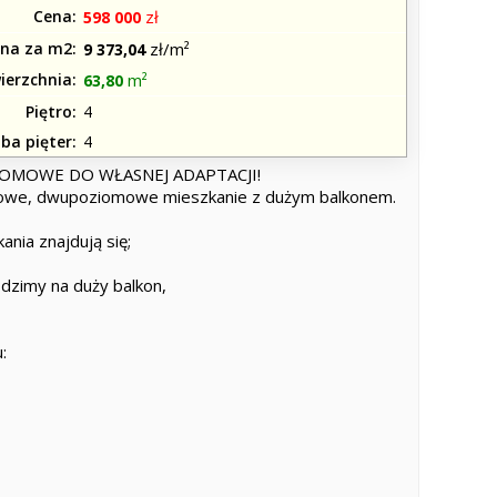
Cena
zł
598 000
na za m2
zł/m²
9 373,04
ierzchnia
m²
63,80
Piętro
4
zba pięter
4
OMOWE DO WŁASNEJ ADAPTACJI!
dowe, dwupoziomowe mieszkanie z dużym balkonem.
nia znajdują się;
dzimy na duży balkon,
: