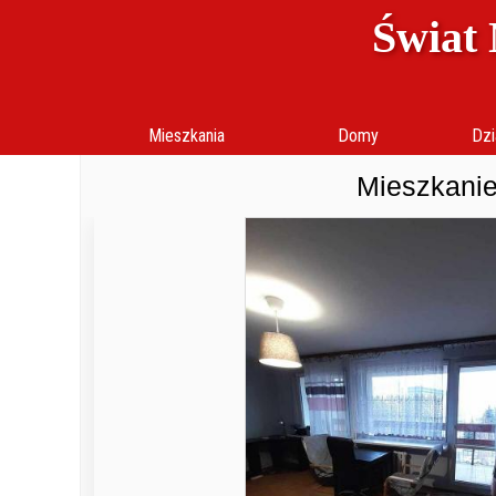
Świat 
Mieszkania
Domy
Dzi
Mieszkanie