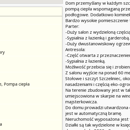
Dom przemyślany w każdym szcz
pompą ciepła wspomaganą przez
podłogowe. Dodatkowo kominek
Bardzo wysokie pomieszczenie t
Parter:
-Duży salon z wydzieloną części
-Sypialnia z łazienką i garderobą
-Duży dwustanowiskowy ogrzew
Antresola:
bry
-Część otwarta z przeznaczenie
-Sypialnia z łazienką.
Możliwość przebicia się i zrobi
Z salonu wyjście na ponad 60 m
Stołowe i szczyt Szczeliniec, oko
nasadzeniami i częścią eko-ogro
, Pompa ciepła
Na terenie zbudowany jest w ta
umiejscowiona w skarpie na win
majsterkowicza.
Do domu prowadzi utwardzona 
jest w automatyczną bramę.
Nieruchomość wyposażona jest w
a
Działki są tak wydzielone w księ