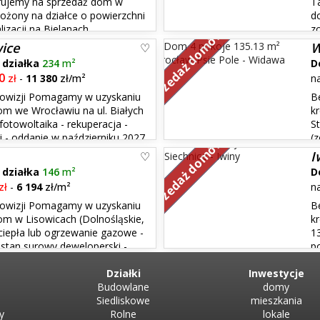
rujemy na sprzedaż dom w
T
łożony na działce o powierzchni
d
lizacji na Bielanach
z
Sprzedaż domów
, garaż w bryle budynku oraz
ma zapewnić klimat przytulności,
ice
W
+
działka
234
m²
D
0
zł
-
11 380
zł/m²
n
rowizji Pomagamy w uzyskaniu
B
m we Wrocławiu na ul. Białych
k
fotowoltaika - rekuperacja -
S
 - oddanie w październiku 2027
(
Sprzedaż domów
igentny dom Kameralne osiedle
gazowe Kameralna zabudowa jed
I
którzy cenią...
+
działka
146
m²
D
zł
-
6 194
zł/m²
n
rowizji Pomagamy w uzyskaniu
B
m w Lisowicach (Dolnośląskie,
k
ciepła lub ogrzewanie gazowe -
1
stan surowy deweloperski -
p
 urokliwej okolicy, z dala od
w malowniczych Iwinach. Iwiny to
Działki
wszystko,...
Inwestycje
Budowlane
domy
Siedliskowe
mieszkania
y
Rolne
lokale