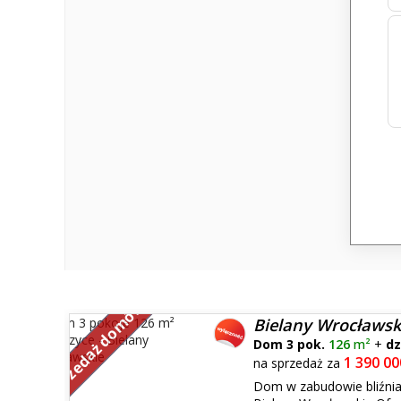
Sprzedaż domów
Bielany Wrocławsk
Dom 3 pok.
126
m²
+
dz
1 390 00
na sprzedaż za
Dom w zabudowie bliźnia