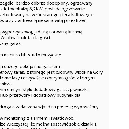
ególe, bardzo dobrze docieplony, ogrzewany
 fotowoltaikę 6,2KW, posiada ogrzewanie
 zbudowany na wzór starego pieca kaflowego.
worzy z antresolą niesamowitą przestrzeń.
ą wypoczynkową, jadalną i otwartą kuchnią.
. Osobna toaleta dla gości.
any garaż.
m na biuro lub studio muzyczne.
enia dużego pokoju nad garażem.
etrowy taras, z którego jest cudowny widok na Góry
liczne lasy i oczywiście olbrzymi ogród z licznymi
dniczą.
kim samym stylu dodatkowy garaż, piwniczka
o lub przetwory i dodatkowy budynek dla
droga a zadaszony wjazd na posesję wyposażony
 monitoring z alarmem i światłowód.
dze wieczystej, że można zostawić sobie działki z