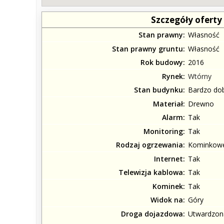
Szczegóły oferty
Stan prawny
Własność
Stan prawny gruntu
Własność
Rok budowy
2016
Rynek
Wtórny
Stan budynku
Bardzo do
Materiał
Drewno
Alarm
Tak
Monitoring
Tak
Rodzaj ogrzewania
Kominkowe
Internet
Tak
Telewizja kablowa
Tak
Kominek
Tak
Widok na
Góry
Droga dojazdowa
Utwardzon