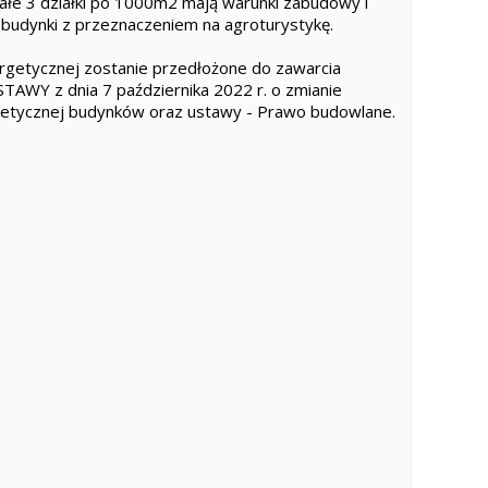
e 3 działki po 1000m2 mają warunki zabudowy i
 budynki z przeznaczeniem na agroturystykę.
rgetycznej zostanie przedłożone do zawarcia
AWY z dnia 7 października 2022 r. o zmianie
getycznej budynków oraz ustawy - Prawo budowlane.