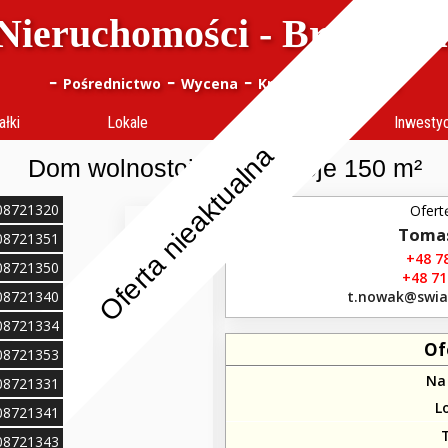
Nieruchomości - Bracia J
-
-
-
-
Pośrednictwo
Wycena
Kredyty
notes (
0
)
ałki
Lokale
Obiekty
Inwesty
Oferta nieaktualna
Dom wolnostojący 3 pokoje 150 m²
108721320
Ofert
Toma
108721351
+48 78
108721350
+48 71
108721340
t.nowak​@swia
108721334
Of
108721353
Na
108721331
L
108721341
108721343