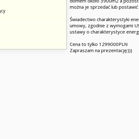
domem około 3900m2 a pozostał
można je sprzedać lub postawić
ący
Świadectwo charakterystyki ene
umowy, zgodnie z wymogami UST
ustawy o charakterystyce ener
Cena to tylko 1299000PLN
Zapraszam na prezentację:)))