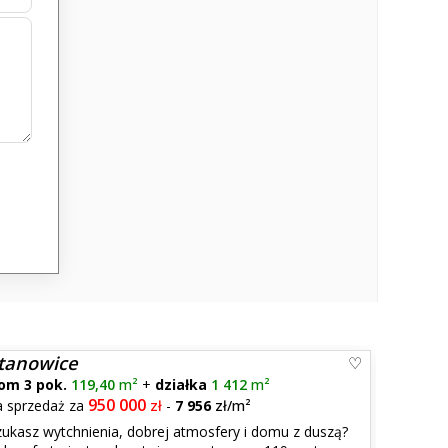
tanowice
om 3 pok.
119,40
m²
+
działka
1 412
m²
950 000
a sprzedaż za
zł
-
7 956
zł/m²
zukasz wytchnienia, dobrej atmosfery i domu z duszą?