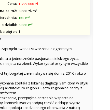
Cena
zł
1 299 000
na za m2
zł/m²
8 660
ierzchnia
m²
150
ia działki
m²
6 868
zba pięter
1
!
ć zaprojektowana i stworzona z ogromnym
lista a jednocześnie pasjonata sielskiego życia.
go miejsca na ziemi. Wykorzystał przy tym wszystkie
d tej bogatej zieleni skrywa się dom z 2016 roku o
konana została z lokalnej daglezji. Sam dom w stylu
j architektury regionu i łączy regionalne cechy z
komfortem.
szczenia, przepiękna antresola wsparta na
owy kominek tworzą spójną całość oddając wyraz
ynku, spokoju i codziennego obcowania z naturą.