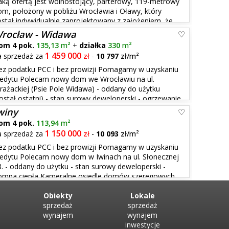
aką ofertą jest wolnostojący, parterowy, 119-metrowy
om, położony w pobliżu Wrocławia i Oławy, który
ostał indywidualnie zaprojektowany z założeniem, że
 bliskości natury, funkcjonalności oraz niezależnośc...
rocław - Widawa
om 4 pok.
135,13
m²
+
działka
330
m²
1 459 000
a sprzedaż za
zł
-
10 797
zł/m²
ez podatku PCC i bez prowizji Pomagamy w uzyskaniu
redytu Polecam nowy dom we Wrocławiu na ul.
trażackiej (Psie Pole Widawa) - oddany do użytku
został ostatni) - stan surowy deweloperski - ogrzewanie
norodzinna została stworzona specjalnie dla tych,
winy
om 4 pok.
113,94
m²
1 150 000
a sprzedaż za
zł
-
10 093
zł/m²
ez podatku PCC i bez prowizji Pomagamy w uzyskaniu
redytu Polecam nowy dom w Iwinach na ul. Słonecznej
3. - oddany do użytku - stan surowy deweloperski -
ompa ciepła Kameralne osiedle domów szeregowych
 spokojna, pełna zieleni okolica, która oferuje
Obiekty
Lokale
sprzedaż
sprzedaż
wynajem
wynajem
inwestycje