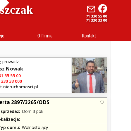
uszczak
71 330 55 00
71 330 33 00
cje
O Firmie
Kontakt
ę prowadzi
sz Nowak
1 55 55 00
 330 33 000
t.nieruchomosci.pl
erta 2897/3265/ODS
 sprzedaż
Dom 3 pok
okalizacja
Typ domu
Wolnostojący