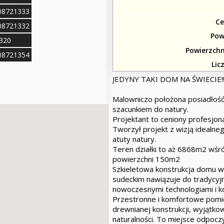
108721333
Ce
108721332
Pow
1320
Powierzchn
108721354
Lic
JEDYNY TAKI DOM NA ŚWIECIE!!
Malowniczo położona posiadłoś
szacunkiem do natury.
Projektant to ceniony profesjona
Tworzył projekt z wizją idealne
atuty natury.
Teren działki to aż 6868m2 wśró
powierzchni 150m2
Szkieletowa konstrukcja domu wy
sudeckim nawiązuje do tradycyjne
nowoczesnymi technologiami i 
Przestronne i komfortowe pomie
drewnianej konstrukcji, wyjątk
naturalności. To miejsce odpocz