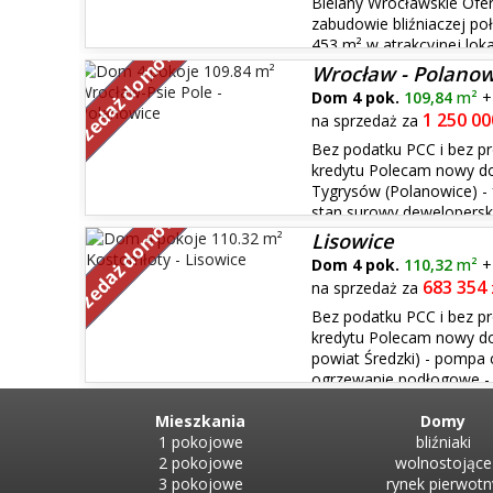
Bielany Wrocławskie Ofe
zabudowie bliźniaczej po
453 m² w atrakcyjnej loka
Sprzedaż domów
Wrocławskich. Nieruchomość posiada dwie kondygnacje
Wrocław - Polanow
funkcjonalny układ ...
Dom 4 pok.
109,84
m²
1 250 00
na sprzedaż za
Bez podatku PCC i bez p
kredytu Polecam nowy do
Tygrysów (Polanowice) - 
stan surowy deweloperski
Sprzedaż domów
- pompa ciepła - ogrzewanie podłogowe - system Intel
Lisowice
...
Dom 4 pok.
110,32
m²
683 354
na sprzedaż za
Bez podatku PCC i bez p
kredytu Polecam nowy do
powiat Średzki) - pompa 
ogrzewanie podłogowe - 
oddanie w lipcu 2027 Nowoczesne osiedle, usytuowane w
zg...
Mieszkania
Domy
1 pokojowe
bliźniaki
2 pokojowe
wolnostojące
3 pokojowe
rynek pierwotn