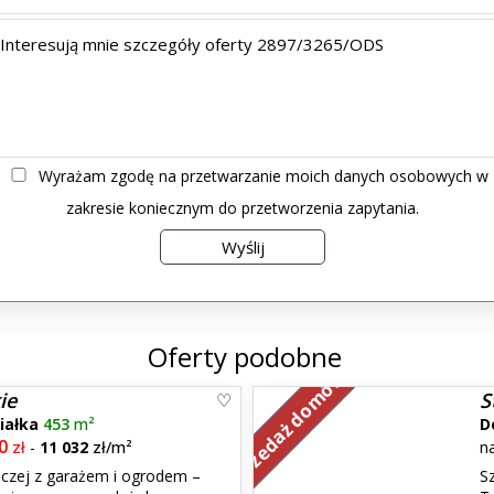
Wyrażam zgodę na przetwarzanie moich danych osobowych w
zakresie koniecznym do przetworzenia zapytania.
Oferty podobne
Sprzedaż domów
ie
S
iałka
453
m²
D
0
zł
-
11 032
zł/m²
n
czej z garażem i ogrodem –
S