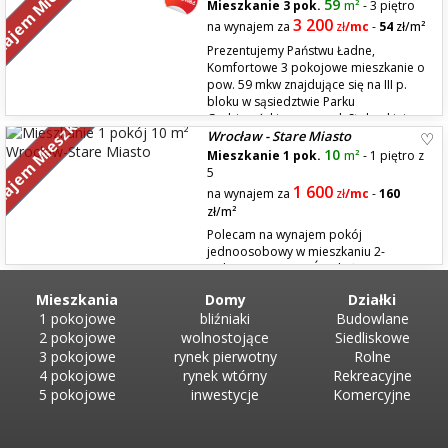
ajem Mieszkań
odkurzaczem i mopem do wspólnego użytku dla tego mieszkania i 2
59
Mieszkanie 3 pok.
m²
- 3 piętro
innych mieszkań LOKALIZACJA - Ul. Tęcz...
3 200
na wynajem za
zł
/mc
-
54
zł/m²
Prezentujemy Państwu Ładne,
Komfortowe 3 pokojowe mieszkanie o
pow. 59 mkw znajdujące się na III p.
bloku w sąsiedztwie Parku
ajem Mieszkań
Grabiszyńskiego przy ul. Stolarskiej.
Wrocław - Stare Miasto
Mieszkanie składa się z obszernego przedpokoju z dużą wnękową szafą,
salonu z wyjściem na balkon połączonego z aneksem kuchennym,
10
Mieszkanie 1 pok.
m²
- 1 piętro z
sypial...
5
1 600
na wynajem za
zł
/mc
-
160
zł/m²
Polecam na wynajem pokój
jednoosobowy w mieszkaniu 2-
pokojowym. - POKÓJ: około 8-9 m2
Wyposażony w rozkładaną sofę, szafę, biurko, krzesło, wiszące szafki. -
Mieszkania
Domy
Działki
KUCHNIA - wspólna do obu pokoi. Uwaga! Brak piekarnika i zmywarki
1 pokojowe
bliźniaki
Budowlane
do naczyń - ŁAZIENKA Wyposażona w pralkę - HALL W hallu jest szafa z
odk...
2 pokojowe
wolnostojące
Siedliskowe
3 pokojowe
rynek pierwotny
Rolne
4 pokojowe
rynek wtórny
Rekreacyjne
5 pokojowe
inwestycje
Komercyjne