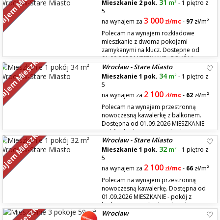
ajem Mieszkań
miejscu. Dla 1 lub 2 studentek/studentów. UKŁAD POMIESZCZEŃ: Salon
31
Mieszkanie 2 pok.
m²
- 1 piętro z
ok. 22 m² Kuchnia ok. 16,8 m...
5
3 000
na wynajem za
zł
/mc
-
97
zł/m²
Polecam na wynajem rozkładowe
mieszkanie z dwoma pokojami
zamykanymi na klucz. Dostępne od
ajem Mieszkań
01.09.2026 MIESZKANIE - POKÓJ 1:
Wrocław - Stare Miasto
około 8-9 m2 Wyposażony w rozkładaną sofę, szafę, biurko, krzesło,
wiszące szafki - POKÓJ 2: około 8-9 m2 Wyposażony w rozkładaną sofę,
34
Mieszkanie 1 pok.
m²
- 1 piętro z
szafę, biurko, krzesło, wiszące szafk...
5
2 100
na wynajem za
zł
/mc
-
62
zł/m²
Polecam na wynajem przestronną
nowoczesną kawalerkę z balkonem.
Dostępna od 01.09.2026 MIESZKANIE -
ajem Mieszkań
pokój z kuchnią (Uwaga! brak
Wrocław - Stare Miasto
piekarnika i zmywarki do naczyń) - balkon - łazienka - wspólny hall z
dodatkową szafą, odkurzaczem i mopem do wspólnego użytku dla tego
32
Mieszkanie 1 pok.
m²
- 1 piętro z
mieszkania i 2 innych mieszkań LO...
5
2 100
na wynajem za
zł
/mc
-
66
zł/m²
Polecam na wynajem przestronną
nowoczesną kawalerkę. Dostępna od
01.09.2026 MIESZKANIE - pokój z
kuchnią (Uwaga! brak piekarnika i
Wrocław
zmywarki do naczyń) - łazienka - wspólny hall z dodatkową szafą,