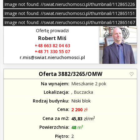
–
12
Image not found: //swiat.nieruchomosci.pl/thumbnail/112865226
/
Image not found: //swiat.nieruchomosci.pl/thumbnail/112865151
Image not found: //swiat.nieruchomosci.pl/thumbnail/112865167
Ofertę prowadzi
Image not found: //swiat.nieruchomosci.pl/mini/112865207
Robert Miś
+48 663 82 04 63
+48 71 330 55 07
r.mis​@swiat.nieruchomosci.pl
Oferta 3882/3265/OMW
Na wynajem
Mieszkanie 2 pok
Lokalizacja
, Buczacka
Rodzaj budynku
Niski blok
Cena
zł
2 200
Cena za m2
zł/m²
45,83
Powierzchnia
m²
48
Piętro
2