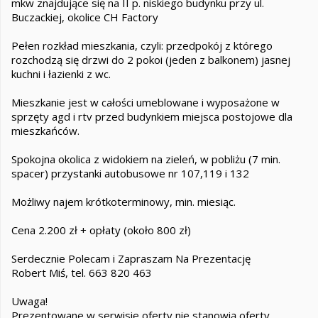
mkw znajdujące się na II p. niskiego budynku przy ul.
Buczackiej, okolice CH Factory
Pełen rozkład mieszkania, czyli: przedpokój z którego
rozchodzą się drzwi do 2 pokoi (jeden z balkonem) jasnej
kuchni i łazienki z wc.
Mieszkanie jest w całości umeblowane i wyposażone w
sprzęty agd i rtv przed budynkiem miejsca postojowe dla
mieszkańców.
Spokojna okolica z widokiem na zieleń, w pobliżu (7 min.
spacer) przystanki autobusowe nr 107,119 i 132
Możliwy najem krótkoterminowy, min. miesiąc.
Cena 2.200 zł + opłaty (około 800 zł)
Serdecznie Polecam i Zapraszam Na Prezentację
Robert Miś, tel. 663 820 463
Uwaga!
Prezentowane w serwisie oferty nie stanowią oferty