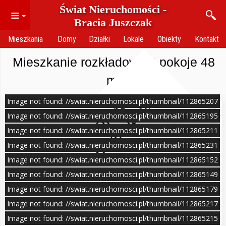
Świat Nieruchomości -
≡
Bracia Juszczak
Mieszkania
Domy
Działki
Lokale
Obiekty
Kontakt
Mieszkanie rozkładowe 2 pokoje 48
m²
Image not found: //swiat.nieruchomosci.pl/thumbnail/112865207
O
f
e
r
t
a
n
i
e
a
k
t
u
a
l
n
a
Image not found: //swiat.nieruchomosci.pl/thumbnail/112865195
Image not found: //swiat.nieruchomosci.pl/thumbnail/112865211
Image not found: //swiat.nieruchomosci.pl/thumbnail/112865231
Image not found: //swiat.nieruchomosci.pl/thumbnail/112865152
Image not found: //swiat.nieruchomosci.pl/thumbnail/112865149
Image not found: //swiat.nieruchomosci.pl/thumbnail/112865179
Image not found: //swiat.nieruchomosci.pl/thumbnail/112865217
Image not found: //swiat.nieruchomosci.pl/thumbnail/112865215