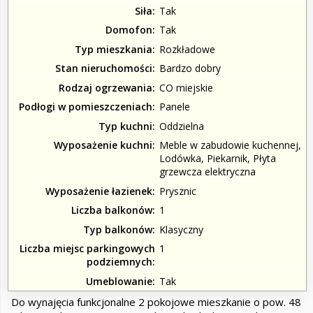
Siła
Tak
Domofon
Tak
Typ mieszkania
Rozkładowe
Stan nieruchomości
Bardzo dobry
Rodzaj ogrzewania
CO miejskie
Podłogi w pomieszczeniach
Panele
Typ kuchni
Oddzielna
Wyposażenie kuchni
Meble w zabudowie kuchennej,
Lodówka, Piekarnik, Płyta
grzewcza elektryczna
Wyposażenie łazienek
Prysznic
Liczba balkonów
1
Typ balkonów
Klasyczny
Liczba miejsc parkingowych
1
podziemnych
Umeblowanie
Tak
Do wynajęcia funkcjonalne 2 pokojowe mieszkanie o pow. 48