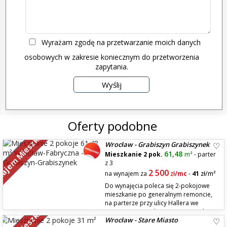
Wyrażam zgodę na przetwarzanie moich danych
osobowych w zakresie koniecznym do przetworzenia
zapytania.
Oferty podobne
ajem Mieszkań
Wrocław - Grabiszyn Grabiszynek
61,48
Mieszkanie 2 pok.
m²
- parter
z 3
2 500
na wynajem za
zł
/mc
-
41
zł/m²
Do wynajęcia poleca się 2-pokojowe
mieszkanie po generalnym remoncie,
na parterze przy ulicy Hallera we
Wrocławiu. Mieszkanie o powierzchni
Wrocław - Stare Miasto
61,48 m² po remoncie w roku 2020, zlokalizowane w doskonałym