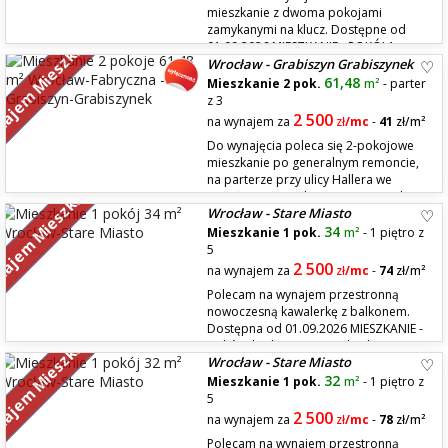
mieszkanie z dwoma pokojami
zamykanymi na klucz. Dostępne od
ajem Mieszkań
01.09.2026 MIESZKANIE - POKÓJ 1:
Wrocław - Grabiszyn Grabiszynek
około 8-9 m2 Wyposażony w rozkładaną sofę, szafę, biurko, krzesło,
wiszące szafki - POKÓJ 2: około 8-9 m2 Wyposażony w rozkładaną sofę,
61,48
Mieszkanie 2 pok.
m²
- parter
szafę, biurko, krzesło, wiszące szafk...
z 3
2 500
na wynajem za
zł
/mc
-
41
zł/m²
Do wynajęcia poleca się 2-pokojowe
mieszkanie po generalnym remoncie,
na parterze przy ulicy Hallera we
ajem Mieszkań
Wrocławiu. Mieszkanie o powierzchni
Wrocław - Stare Miasto
61,48 m² po remoncie w roku 2020, zlokalizowane w doskonałym
miejscu. Dla 1 lub 2 studentek/studentów. UKŁAD POMIESZCZEŃ: Salon
34
Mieszkanie 1 pok.
m²
- 1 piętro z
ok. 22 m² Kuchnia ok. 16,8 m...
5
2 500
na wynajem za
zł
/mc
-
74
zł/m²
Polecam na wynajem przestronną
nowoczesną kawalerkę z balkonem.
Dostępna od 01.09.2026 MIESZKANIE -
ajem Mieszkań
pokój z kuchnią (Uwaga! brak
Wrocław - Stare Miasto
piekarnika i zmywarki do naczyń) - balkon - łazienka - wspólny hall z
dodatkową szafą, odkurzaczem i mopem do wspólnego użytku dla tego
32
Mieszkanie 1 pok.
m²
- 1 piętro z
mieszkania i 2 innych mieszkań LO...
5
2 500
na wynajem za
zł
/mc
-
78
zł/m²
Polecam na wynajem przestronną