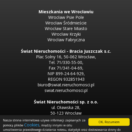
Mieszkania we Wrocławiu
Wrocław Psie Pole
Wrocław Śródmieście
Wrocław Stare Miasto
Wrocław Krzyki
Wrocław Fabryczna
Świat Nieruchomości - Bracia Juszczak s.c.
Plac Solny 16, 50-062 Wrocław,
Tel. 71/330-55-00,
Fax 71/341-04-69,
NIP 899-24-64-929,
REGON 932851943
biuro@swiat.nieruchomosci.pl
swiat.nieruchomosci.pl
Świat Nieruchomości sp. z o.o.
ul. Oławska 28,
50-123 Wrocław
Tel. 71/330-50-50,
Nasza strona internetowa używa informacji zapisanych za
OK, Rozumiem
Tel. 71/330-33-00
Cookies
pomocą plików
, między innymi w celu
umożliwienia prawidłowego działania notesu, statystyk oraz dostosowania strony do