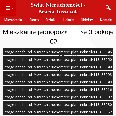
Świat Nieruchomości -
≡
Bracia Juszczak
Mieszkania
Domy
Działki
Lokale
Obiekty
Kontakt
Mieszkanie jednopoziomowe 3 pokoje
63 m²
Image not found: //swiat.nieruchomosci.pl/thumbnail/113438046
O
f
e
r
t
a
n
i
e
a
k
t
u
a
l
n
a
Image not found: //swiat.nieruchomosci.pl/thumbnail/113438050
Image not found: //swiat.nieruchomosci.pl/thumbnail/113438048
Image not found: //swiat.nieruchomosci.pl/thumbnail/113438003
Image not found: //swiat.nieruchomosci.pl/thumbnail/113438049
Image not found: //swiat.nieruchomosci.pl/thumbnail/113438016
Image not found: //swiat.nieruchomosci.pl/thumbnail/113438032
Image not found: //swiat.nieruchomosci.pl/thumbnail/113438030
Image not found: //swiat.nieruchomosci.pl/thumbnail/113438067