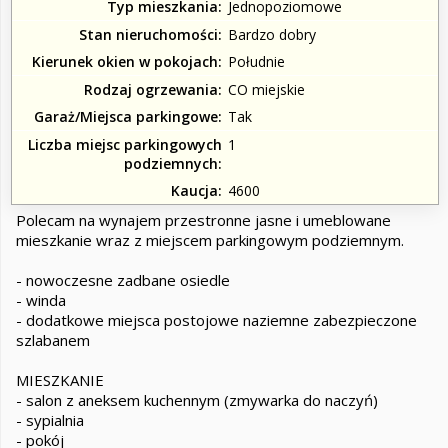
Typ mieszkania
Jednopoziomowe
Stan nieruchomości
Bardzo dobry
Kierunek okien w pokojach
Południe
Rodzaj ogrzewania
CO miejskie
Garaż/Miejsca parkingowe
Tak
Liczba miejsc parkingowych
1
podziemnych
Kaucja
4600
Polecam na wynajem przestronne jasne i umeblowane
mieszkanie wraz z miejscem parkingowym podziemnym.
- nowoczesne zadbane osiedle
- winda
- dodatkowe miejsca postojowe naziemne zabezpieczone
szlabanem
MIESZKANIE
- salon z aneksem kuchennym (zmywarka do naczyń)
- sypialnia
- pokój