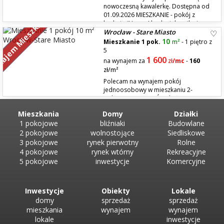
nowoczesną kawalerkę. Dostępna od
01.09.2026 MIESZKANIE - pokój z
ajem Mieszkań
kuchnią (Uwaga! brak piekarnika i
Wrocław - Stare Miasto
zmywarki do naczyń) - łazienka - wspólny hall z dodatkową szafą,
odkurzaczem i mopem do wspólnego użytku dla tego mieszkania i 2
10
Mieszkanie 1 pok.
m²
- 1 piętro z
innych mieszkań LOKALIZACJA - Ul. Tęcz...
5
1 600
na wynajem za
zł
/mc
-
160
zł/m²
Polecam na wynajem pokój
jednoosobowy w mieszkaniu 2-
pokojowym. - POKÓJ: około 8-9 m2
Wyposażony w rozkładaną sofę, szafę, biurko, krzesło, wiszące szafki. -
Mieszkania
Domy
Działki
KUCHNIA - wspólna do obu pokoi. Uwaga! Brak piekarnika i zmywarki
1 pokojowe
bliźniaki
Budowlane
do naczyń - ŁAZIENKA Wyposażona w pralkę - HALL W hallu jest szafa z
odk...
2 pokojowe
wolnostojące
Siedliskowe
3 pokojowe
rynek pierwotny
Rolne
4 pokojowe
rynek wtórny
Rekreacyjne
5 pokojowe
inwestycje
Komercyjne
Inwestycje
Obiekty
Lokale
domy
sprzedaż
sprzedaż
mieszkania
wynajem
wynajem
lokale
inwestycje