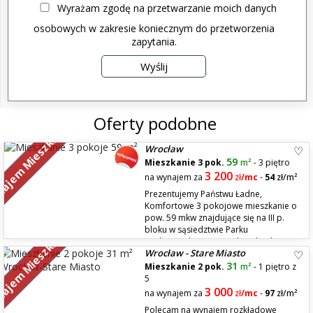
Wyrażam zgodę na przetwarzanie moich danych
osobowych w zakresie koniecznym do przetworzenia
zapytania.
Oferty podobne
ajem Mieszkań
Wrocław
59
Mieszkanie 3 pok.
m²
- 3 piętro
3 200
na wynajem za
zł
/mc
-
54
zł/m²
Prezentujemy Państwu Ładne,
Komfortowe 3 pokojowe mieszkanie o
pow. 59 mkw znajdujące się na III p.
bloku w sąsiedztwie Parku
ajem Mieszkań
Grabiszyńskiego przy ul. Stolarskiej.
Wrocław - Stare Miasto
Mieszkanie składa się z obszernego przedpokoju z dużą wnękową szafą,
salonu z wyjściem na balkon połączonego z aneksem kuchennym,
31
Mieszkanie 2 pok.
m²
- 1 piętro z
sypial...
5
3 000
na wynajem za
zł
/mc
-
97
zł/m²
Polecam na wynajem rozkładowe