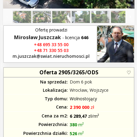
1
12
/
Ofertę prowadzi
Mirosław Juszczak
- licencja
646
+48 695 33 55 00
+48 71 330 55 03
m.juszczak​@swiat.nieruchomosci.pl
Oferta 2905/3265/ODS
Na sprzedaż
Dom 6 pok
Lokalizacja
Wrocław, Wojszyce
Typ domu
Wolnostojący
Cena
zł
2 390 000
Cena za m2
zł/m²
6 289,47
Powierzchnia
m²
380
Powierzchnia działki
m²
526