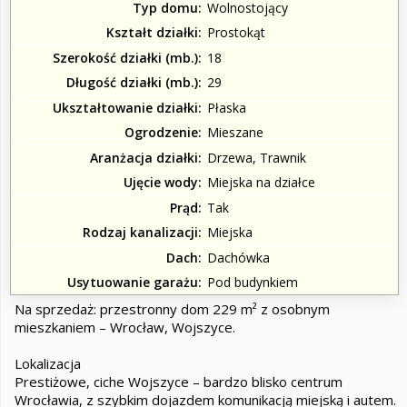
Typ domu
Wolnostojący
Kształt działki
Prostokąt
Szerokość działki (mb.)
18
Długość działki (mb.)
29
Ukształtowanie działki
Płaska
Ogrodzenie
Mieszane
Aranżacja działki
Drzewa, Trawnik
Ujęcie wody
Miejska na działce
Prąd
Tak
Rodzaj kanalizacji
Miejska
Dach
Dachówka
Usytuowanie garażu
Pod budynkiem
Na sprzedaż: przestronny dom 229 m² z osobnym
mieszkaniem – Wrocław, Wojszyce.
Lokalizacja
Prestiżowe, ciche Wojszyce – bardzo blisko centrum
Wrocławia, z szybkim dojazdem komunikacją miejską i autem.