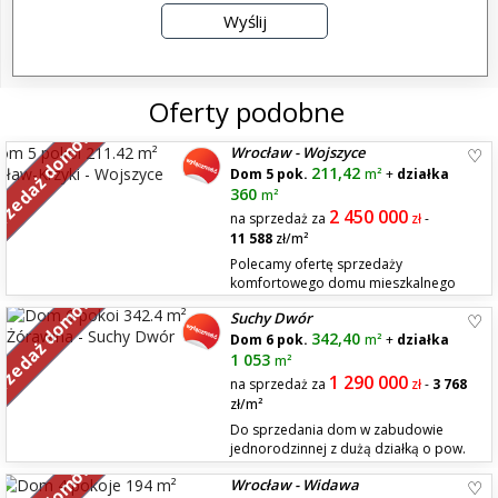
Oferty podobne
rzedaż domów
Wrocław - Wojszyce
211,42
Dom 5 pok.
m²
+
działka
360
m²
2 450 000
na sprzedaż za
zł
-
11 588
zł/m²
Polecamy ofertę sprzedaży
komfortowego domu mieszkalnego
rzedaż domów
usytuowanego w dzielnicy Krzyki, na
Suchy Dwór
osiedlu Wojszyce. Miejsce ciche i spokojne, z bezpośrednim dostępem
342,40
do zielonego, zadrzewionego skweru. Budynek mieszkalny zrealizowany
Dom 6 pok.
m²
+
działka
został jako segment skrajny. Funkcjonalnie wyróżnić w nim można: hol, ...
1 053
m²
1 290 000
na sprzedaż za
zł
-
3 768
zł/m²
Do sprzedania dom w zabudowie
jednorodzinnej z dużą działką o pow.
1053 m2. Dom jest położony w
Wrocław - Widawa
miejscowości Suchy Dwór w niedalekiej odległości od Wrocławia. Dom