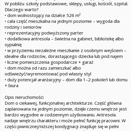
W pobliżu: szkoły podstawowe, sklepy, usługi, kościół, szpital.
Dlaczego warto?
• dom wolnostojący na działce 526 m²
• cała część mieszkalna na jednym poziomie – wygoda dla
rodziny i seniorów
• reprezentacyjny podwyższony parter
• dodatkowa antresola – świetna na gabinet, bibliotekę albo
sypialnię
• w przyziemiu niezależne mieszkanie z osobnym wejściem –
idealne dla rodziców, dorastającego dziecka lub pod najem
• liczne pomieszczenia gospodarcze + garaż
• dom można od razu zamieszkać albo
odświeżyć/wyremontować pod własny styl
• duży potencjał aranżacyjny – dom dla 1–2 pokoleń lub domu
+ biura
Opis nieruchomości
Dom o ciekawej, funkcjonalnej architekturze. Część główna
zaplanowana na jednym poziomie, dzięki czemu wnętrze jest
bardzo wygodne w codziennym użytkowaniu. Antresola
nadaje wnętrzu charakteru i może pełnić funkcję pracowni. W
części piwnicznej/niższej kondygnacji znajduje się w pełni