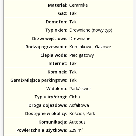
Materiał
Ceramika
Gaz
Tak
Domofon
Tak
Typ okien
Drewniane (nowy typ)
Drzwi wejściowe
Drewniane
Rodzaj ogrzewania
Kominkowe, Gazowe
Ciepła woda
Piec gazowy
Internet
Tak
Kominek
Tak
Garaż/Miejsca parkingowe
Tak
Widok na
Park/skwer
Typ ulicy/drogi
Cicha
Droga dojazdowa
Asfaltowa
Dostępne w okolicy
Kościół, Park
Komunikacja
Autobus
Powierzchnia użytkowa
229 m²