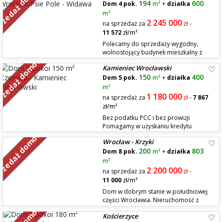
rzedaż domów
194
600
dwukondygnacyjny o powierzchni całkowitej 342.4 m2. Powierzchnia
Dom 4 pok.
m²
+
działka
zabudowy + tarasy 275,9 m2 Powierzchnia użytkowa 166,6 m2 + garaż
m²
36,6...
2 245 000
na sprzedaż za
zł
-
11 572
zł/m²
Polecamy do sprzedaży wygodny,
wolnostojący budynek mieszkalny z
rzedaż domów
ładnie zagospodarowanym ogrodem.
Kamieniec Wrocławski
Dom jest niepodpiwniczony, posiada dwie pełne kondygnacje i jest kryty
150
400
dachem kopertowym z nieużytkowym poddaszem. W budynku znajdują
Dom 5 pok.
m²
+
działka
się: na parterze - hol wejściowy, wc, garaż, kotłownia, salon z kuc...
m²
1 180 000
na sprzedaż za
zł
-
7 867
zł/m²
Bez podatku PCC i bez prowizji
Pomagamy w uzyskaniu kredytu
rzedaż domów
Polecam nowy dom w Kamieńcu
Wrocław - Krzyki
Wrocławskim na ul. Jasia i Małgosi. Kameralne osiedle: tylko 2 bliźniaki,
200
803
czyli 4 domy. Spokojna zielona okolica. - możliwość zamknięcia kuchni -
Dom 8 pok.
m²
+
działka
zrobienia wejścia z przedpokoju i oddzielenia od salonu - odda...
m²
2 200 000
na sprzedaż za
zł
-
11 000
zł/m²
Dom w dobrym stanie w południowej
części Wrocławia. Nieruchomość z
połowy lat 80-tych znajduje się na
Kościerzyce
działce o pow. 803 m2. Szeroki wjazd na posesję. Do zamieszkania od