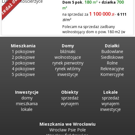
rzedaż domów
180
700
zaraz. Dom idealny pod inwestycję, wynajem lub przebudowę według
Dom 5 pok.
m²
+
działka
własnych potrzeb. Dwie kondygnacje, 8 pokoi, 3 łazienki, 2 kuchni...
m²
1 100 000
na sprzedaż za
zł
-
6 111
zł/m²
Polecam na sprzedaż zadbany
wolnostojący dom o pow. 180 m2 (w
tym garaż 36 m2) oraz Wyjątkowy
wolnostojący domek całoroczny z dużym pięknie zagospodarowanym
Mieszkania
Domy
Działki
ogrodem na działce 1120 m2 ( za dodatkową zapłatą) w Kościerzycach
1 pokojowe
bliźniaki
Budowlane
pod Brzegiem, woj. opolskie. Wnętrza tego domu emanują doskonałym
2 pokojowe
wolnostojące
Siedliskowe
gustem....
3 pokojowe
rynek pierwotny
Rolne
4 pokojowe
rynek wtórny
Rekreacyjne
5 pokojowe
inwestycje
Komercyjne
Inwestycje
Obiekty
Lokale
domy
sprzedaż
sprzedaż
mieszkania
wynajem
wynajem
lokale
inwestycje
Mieszkania we Wrocławiu
Wrocław Psie Pole