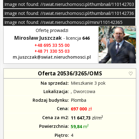
–
11
Image not found: //swiat.nieruchomosci.pl/thumbnail/110142703
/
Image not found: //swiat.nieruchomosci.pl/thumbnail/110142736
Image not found: //swiat.nieruchomosci.pl/mini/110142365
Ofertę prowadzi
Mirosław Juszczak
- licencja
646
+48 695 33 55 00
+48 71 330 55 03
m.juszczak​@swiat.nieruchomosci.pl
Oferta 20536/3265/OMS
Na sprzedaż
Mieszkanie 3 pok
Lokalizacja
, Dworcowa
Rodzaj budynku
Plomba
Cena
zł
697 000
Cena za m2
zł/m²
11 647,73
Powierzchnia
m²
59,84
Piętro
4