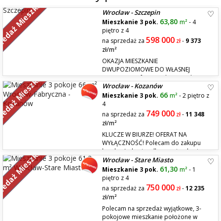
zedaż Mieszkań
Wrocław - Szczepin
63,80
Mieszkanie 3 pok.
m²
- 4
piętro z 4
598 000
na sprzedaż za
zł
-
9 373
zł/m²
OKAZJA MIESZKANIE
DWUPOZIOMOWE DO WŁASNEJ
zedaż Mieszkań
ADAPTACJI! Oferujmy do sprzedaży
Wrocław - Kozanów
rozkładowe, dwupoziomowe mieszkanie z dużym balkonem. Na
pierwszej kondygnacji mieszkania znajdują się; - osobna kuchnia z
66
Mieszkanie 3 pok.
m²
- 2 piętro z
oknem, - pokój dzienny z którego wychodzimy na duży balkon, - korytarz
4
Druga kondygnacja w mieszk...
749 000
na sprzedaż za
zł
-
11 348
zł/m²
KLUCZE W BIURZE! OFERAT NA
WYŁĄCZNOŚĆ! Polecam do zakupu
zedaż Mieszkań
bardzo ładne i zadbane mieszkanie na
Wrocław - Stare Miasto
2 piętrze w niskim budynku z 2002 roku Gotowe do zamieszkania. 3
osobne pokoje + kuchnia, łazienka z wanną i osobna toaleta. Mieszkanie
61,30
Mieszkanie 3 pok.
m²
- 1
jest po remoncie i malowaniu, może zostać w dużej części umeblowan...
piętro z 4
750 000
na sprzedaż za
zł
-
12 235
zł/m²
Polecam na sprzedaż wyjątkowe, 3-
pokojowe mieszkanie położone w