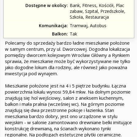
Dostępne w okolicy
Bank, Fitness, Kościół, Plac
zabaw, Szpital, Przedszkole,
Szkoła, Restauracja
Komunikacja
Tramwaj, Autobus
Balkon
Tak
Polecamy do sprzedaży bardzo ładne mieszkanie położone
w samym centrum, przy ul. Dworcowej. Dogodna lokalizacja
pomiędzy dworcem kolejowym Wrocław Główny a Rynkiem
sprawia, że mieszkanie może być wykorzystywane nie tylko
jako dogodne lokum dla rodziny, ale również jako poważna
inwestycja pod wynajem.
Mieszkanie położone jest na 4 i 5 piętrze budynku. Łączna
powierzchnia lokalu wynosi 59,84 mkw. Na dolnym poziomie
znajdują się: hol wejściowy, salon z aneksem kuchennym,
balkon i mała pralnia (wcześniej wc). Na górnym poziomie
znajdują się dwa przestronne pokoje i łazienka. Stan
mieszkania bardzo dobry, jest ono urządzone w stylu
wiejskim - w salonie zamontowano drewniane belki imitujące
konstrukcję drewnianą, na ścianach wykonano tynki
regionalne. Na podłogach estetyczne płytki ceramiczne.