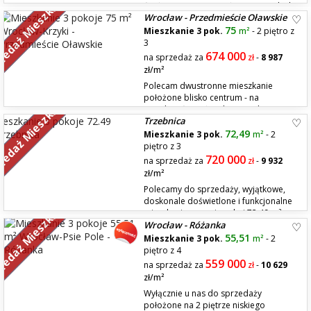
zedaż Mieszkań
ścisłym centrum Wrocławia – tuż obok
Wrocław - Przedmieście Oławskie
DH Renoma. Lokal znajduje się w kameralnym, niskim budynku
położonym wśród zieleni przy zadrzewionym podwórku, od strony ul.
75
Mieszkanie 3 pok.
m²
- 2 piętro z
Podwale blok sąsiaduje z fosą miejską. Lokalizacja łączy w sobie atuty
3
cen...
674 000
na sprzedaż za
zł
-
8 987
zł/m²
Polecam dwustronne mieszkanie
położone blisko centrum - na
zedaż Mieszkań
Przedmieściu Oławskim, na ul.
Trzebnica
Traugutta. Jest kameralnie, bo jest tylko po jednym mieszkaniu na
piętrze. - nowa elektryka w całym mieszkaniu - nowe okna - PCV - nowe
72,49
Mieszkanie 3 pok.
m²
- 2
gładzie - ogrzewanie: kominek (ogrzewa 2 pokoje) i elektryczne. Jest
piętro z 3
możli...
720 000
na sprzedaż za
zł
-
9 932
zł/m²
Polecamy do sprzedaży, wyjątkowe,
doskonale doświetlone i funkcjonalne
zedaż Mieszkań
mieszkanie o powierzchni 72,49 m²,
Wrocław - Różanka
usytuowane na bezpiecznym 2 piętrze w nowoczesnym budynku z windą
przy ul. Korczaka w Trzebnicy. Nieruchomość zachwyca wyjątkowym
55,51
Mieszkanie 3 pok.
m²
- 2
położeniem w otoczeniu zieleni, gwarantującym ciszę i spokój, a ...
piętro z 4
559 000
na sprzedaż za
zł
-
10 629
zł/m²
Wyłącznie u nas do sprzedaży
położone na 2 piętrze niskiego