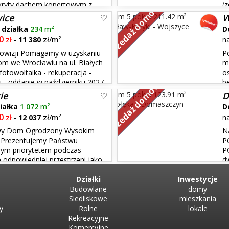
t kryty dachem kopertowym z
(
Sprzedaż domów
arterze - hol wejściowy, wc,
gazowe Kameralna zabudowa jed
ice
W
którzy cenią...
+
działka
234
m²
D
0
zł
-
11 380
zł/m²
n
rowizji Pomagamy w uzyskaniu
P
m we Wrocławiu na ul. Białych
m
fotowoltaika - rekuperacja -
os
 - oddanie w październiku 2027
b
Sprzedaż domów
igentny dom Kameralne osiedle
skweru. Budynek mieszkalny zre
ie
D
wyróżnić w nim można: hol, ...
iałka
1 072
m²
D
0
zł
-
12 037
zł/m²
n
owy Dom Ogrodzony Wysokim
N
 Prezentujemy Państwu
P
rym priorytetem podczas
P
 odpowiedniej przestrzeni jako
d
ny w 2005 roku 270 mkw
gabinet -toaleta -korytarz -wiat
Działki
pokój -łazienka -korytarz ...
Inwestycje
Budowlane
domy
Siedliskowe
mieszkania
y
Rolne
lokale
Rekreacyjne
Komercyjne