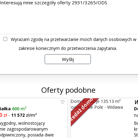
Wyrażam zgodę na przetwarzanie moich danych osobowych w
zakresie koniecznym do przetworzenia zapytania.
Oferty podobne
Sprzedaż domów
W
iałka
600
m²
D
0
zł
-
11 572
zł/m²
n
wygodny, wolnostojący
B
adnie zagospodarowanym
k
dpiwniczony, posiada dwie
S