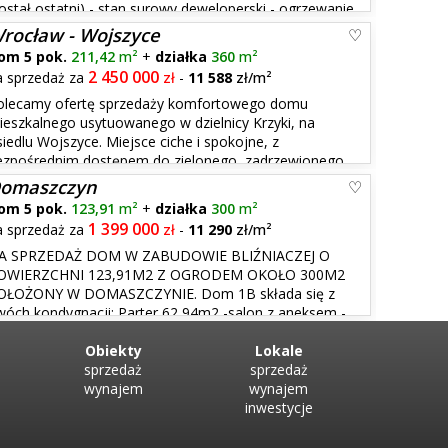
został ostatni) - stan surowy deweloperski - ogrzewanie
norodzinna została stworzona specjalnie dla tych,
rocław - Wojszyce
om 5 pok.
211,42
m²
+
działka
360
m²
2 450 000
a sprzedaż za
zł
-
11 588
zł/m²
olecamy ofertę sprzedaży komfortowego domu
ieszkalnego usytuowanego w dzielnicy Krzyki, na
iedlu Wojszyce. Miejsce ciche i spokojne, z
ezpośrednim dostępem do zielonego, zadrzewionego
alizowany został jako segment skrajny. Funkcjonalnie
omaszczyn
om 5 pok.
123,91
m²
+
działka
300
m²
1 399 000
a sprzedaż za
zł
-
11 290
zł/m²
A SPRZEDAŻ DOM W ZABUDOWIE BLIŹNIACZEJ O
OWIERZCHNI 123,91M2 Z OGRODEM OKOŁO 300M2
OŁOŻONY W DOMASZCZYNIE. Dom 1B składa się z
wóch kondygnacji: Parter 62,94m2 -salon z aneksem -
rołap -garaż Piętro 60,97 -sypialnia -garderoba -pokój -
Obiekty
Lokale
sprzedaż
sprzedaż
wynajem
wynajem
inwestycje