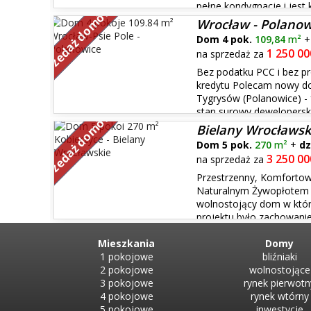
pełne kondygnacje i jes
Sprzedaż domów
nieużytkowym poddaszem. W budynku znajdują się: na p
Wrocław - Polanow
garaż, kotłownia, salon z kuc...
Dom 4 pok.
109,84
m²
1 250 00
na sprzedaż za
Bez podatku PCC i bez p
kredytu Polecam nowy do
Tygrysów (Polanowice) - 
stan surowy deweloperski
Sprzedaż domów
- pompa ciepła - ogrzewanie podłogowe - system Intel
Bielany Wrocławsk
...
Dom 5 pok.
270
m²
+
dz
3 250 00
na sprzedaż za
Przestrzenny, Komfort
Naturalnym Żywopłotem
wolnostojący dom w któ
projektu było zachowanie
podstawy dla komfortu mieszkańców. Dom wybudowa
posadowiony na działce o pow. 1072 mk...
Mieszkania
Domy
1 pokojowe
bliźniaki
2 pokojowe
wolnostojące
3 pokojowe
rynek pierwotn
4 pokojowe
rynek wtórny
5 pokojowe
inwestycje