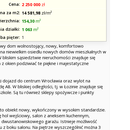
Cena
zł
2 250 000
na za m2
zł/m²
14 581,98
ierzchnia
m²
154,30
ia działki
m²
1 063
zba pięter
1
owy dom wolnostojący, nowy, komfortowo
 na niewielkim osiedlu nowych domów mieszkalnych w
 W bliskim sąsiedztwie nieruchomości znajduje się
 z okien podziwiać te piękne i majestatyczne
i dojazd do centrum Wrocławia oraz wylot na
A8. W bliskiej odległości, tj. w Łozinie znajduje się
kole. Są tu również sklepy spożywcze i punkty
to obiekt nowy, wykończony w wysokim standardzie.
ę hol wejściowy, salon z aneksem kuchennym,
 do dwustanowiskowego garażu. Istnieje możliwość
 z boku salonu. Na piętrze wyszczególnić można 3