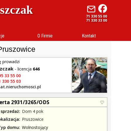
uszczak
71 330 55 00
71 330 33 00
cje
O Firmie
Kontakt
Pruszowice
ę prowadzi
szczak
- licencja
646
5 33 55 00
 330 55 03
at.nieruchomosci.pl
erta 2931/3265/ODS
 sprzedaż
Dom 4 pok
okalizacja
Pruszowice
Typ domu
Wolnostojący