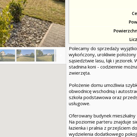
Ce
Pow
Powierzchn
Lic
Polecamy do sprzedaży wyjątk
wykończony, urokliwie położony
sąsiedztwie lasu, łąk i jeziorek.
stadnina koni - codziennie można
zwierzęta.
Położenie domu umożliwia szybk
obwodnicę wschodnią i autostradę 
szkoła podstawowa oraz przedsz
usługowe.
Oferowany budynek mieszkalny 
Na poziomie parteru znajduje si
łazienka i pralnia z przejściem
wydzielenia dodatkowego pokoju