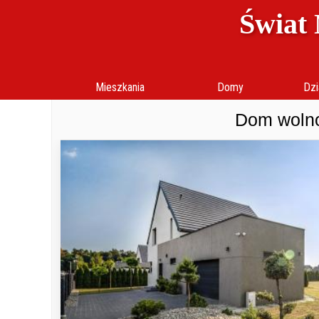
Świat 
Mieszkania
Domy
Dzi
Dom wolno