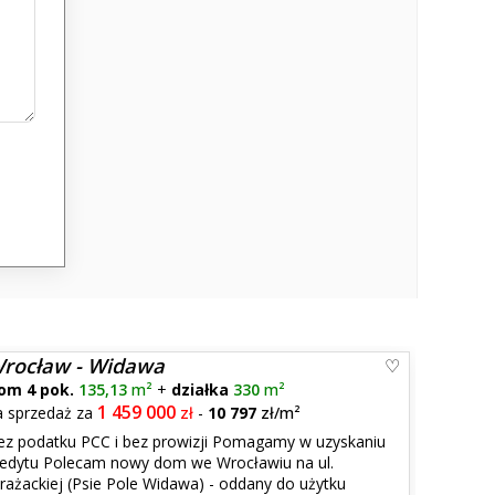
rocław - Widawa
om 4 pok.
135,13
m²
+
działka
330
m²
1 459 000
a sprzedaż za
zł
-
10 797
zł/m²
ez podatku PCC i bez prowizji Pomagamy w uzyskaniu
redytu Polecam nowy dom we Wrocławiu na ul.
trażackiej (Psie Pole Widawa) - oddany do użytku