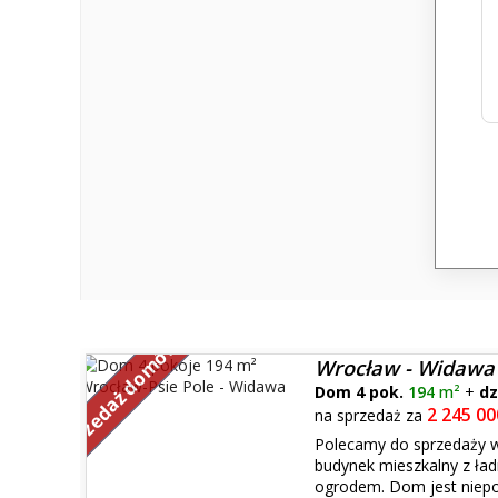
Sprzedaż domów
Wrocław - Widawa
Dom 4 pok.
194
m²
+
dz
2 245 00
na sprzedaż za
Polecamy do sprzedaży 
budynek mieszkalny z ł
ogrodem. Dom jest niepo