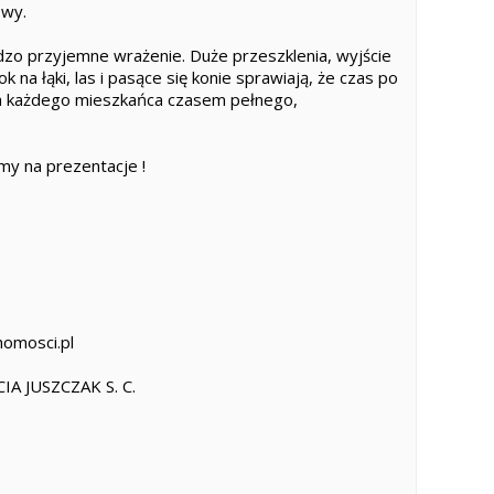
owy.
dzo przyjemne wrażenie. Duże przeszklenia, wyjście
k na łąki, las i pasące się konie sprawiają, że czas po
la każdego mieszkańca czasem pełnego,
my na prezentacje !
homosci.pl
A JUSZCZAK S. C.