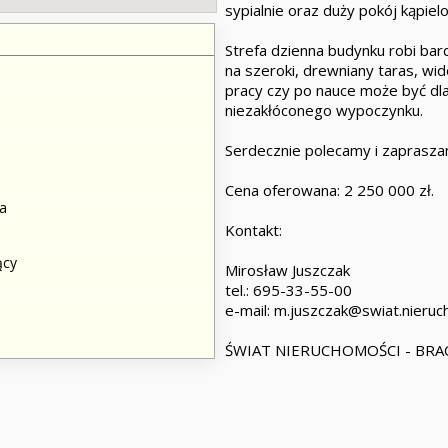
sypialnie oraz duży pokój kąpiel
Strefa dzienna budynku robi bar
na szeroki, drewniany taras, wido
pracy czy po nauce może być d
niezakłóconego wypoczynku.
Serdecznie polecamy i zaprasza
Cena oferowana: 2 250 000 zł.
a
Kontakt:
ący
Mirosław Juszczak
tel.: 695-33-55-00
e-mail: m.juszczak@swiat.nieruc
ŚWIAT NIERUCHOMOŚCI - BRACI