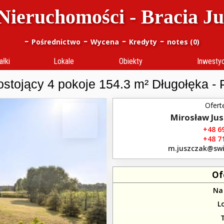
Nieruchomości - Bracia J
-
-
-
-
Pośrednictwo
Wycena
Kredyty
notes (
0
)
ałki
Lokale
Obiekty
Inwesty
stojący 4 pokoje 154.3 m² Długołęka - 
Ofert
Mirosław Ju
+48 69
+48 71
m.juszczak​@swi
Of
Na
L